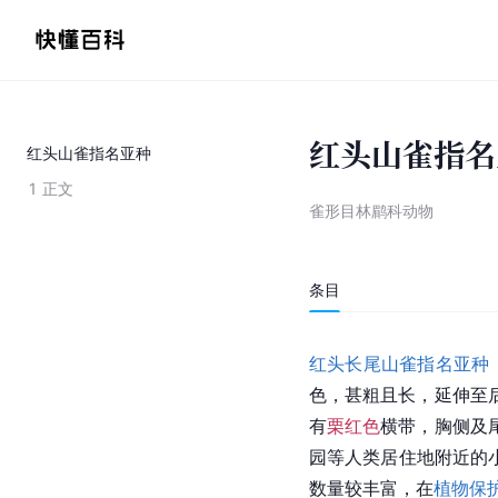
红头山雀指名
红头山雀指名亚种
1
正文
雀形目林鹛科动物
条目
红头长尾山雀
指名亚种
色，甚粗且长，延伸至
有
栗红色
横带，胸侧及
园等人类居住地附近的
数量较丰富，在
植物保