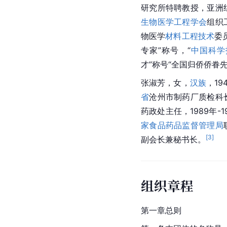
研究所特聘教授，亚洲
生物医学工程学会
组织
物医学
材料工程技术
委
专家”称号，“
中国科学
才”称号“全国归侨侨眷
张淑芳，女，
汉族
，19
省
沧州市制药厂质检科长
药政处主任，1989年-
家食品药品监督管理局
[
3
]
副会长兼秘书长。
组织章程
第一章总则