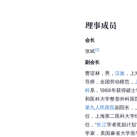
理事成员
会长
[
2
]
张斌
副会长
曹谊林，男，
汉族
，上
导师，全国劳动模范，
科
系，1988年获得硕
和医科大学
整形外科医
第九人民医院
副院长，
任，上海第二医科大学
任，“
长江
学者奖励计划
学家，美国麻省大学医