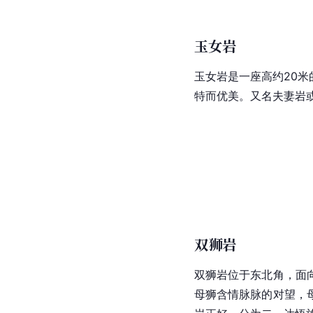
玉女岩
玉女岩是一座高约20
特而优美。又名夫妻岩
双狮岩
双狮岩位于东北角，面
母狮
含情脉脉的对望，