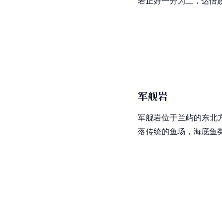
岩正好一分为二，达悟族人
军舰岩
军舰岩位于兰屿的东北
落传统的鱼场，海底鱼