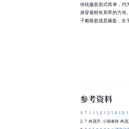
传统服装形式简单，均
身穿着附有系带的方布
子戴银盔或是藤盔，女
参
考
资
料
1.
1.1
1.2
1.3
1.4
1.5
1
2.
冉茂芹.
小画春秋 冉