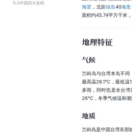
9.3
中国四大名屿
海里
，北距
绿岛
40
海里
面积约45.74平方千米
地理特征
气候
兰屿岛与台湾本岛不同
最高温28.1°C，最低温1
多雨，同时也是全台湾
26°C，冬季气候温和
地质
兰屿岛是中国台湾东部