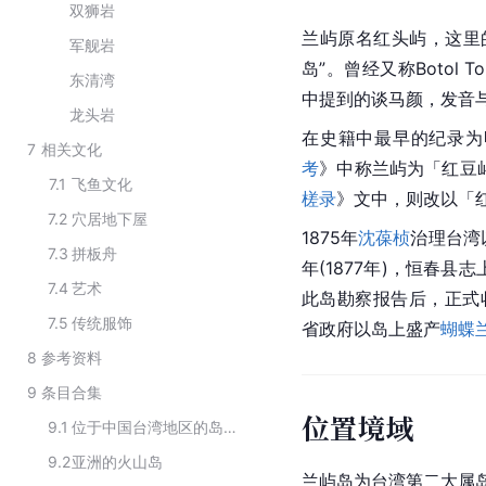
双狮岩
兰屿原名红头屿，这里
军舰岩
岛”。曾经又称Botol
东清湾
中提到的谈马颜，发音与
龙头岩
在史籍中最早的纪录为
7
相关文化
考
》中称兰屿为「红豆屿
7.1
飞鱼文化
槎录
》文中，则改以「
7.2
穴居地下屋
1875年
沈葆桢
治理台湾
7.3
拼板舟
年(1877年)，恒春
7.4
艺术
此岛勘察报告后，正式
7.5
传统服饰
省政府以岛上盛产
蝴蝶
8
参考资料
9
条目合集
位置境域
9.1
位于中国台湾地区的岛屿
9.2
亚洲的火山岛
兰屿岛为台湾第二大属