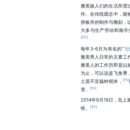
雅美族人们的生活所需
作。在传统观念中，能
拼板舟的制作与雕刻，
大多与生产劳动和海洋
[
33
]
每年3-6月为有名的“
飞
雅美男人日常的主要工
雅美人的工作历即是以
为止，可以说是飞鱼季
[
15
]
土质不宜栽种
稻米
，
[
15
]
变。
2014年9月19日，
[
35
]
收。