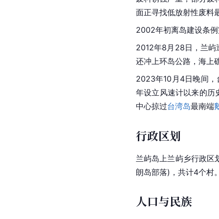
面正寻找低放射性废料
2002年初
离岛
建设条例
2012年8月28日，兰屿
还冲上
环岛
公路，海上
2023年10月4日晚间
年设立风速计以来的历
中心掠过
台湾岛
最南端
行政区划
兰屿岛上兰屿乡行政区划
朗岛部落)，共计4个村
人口与民族