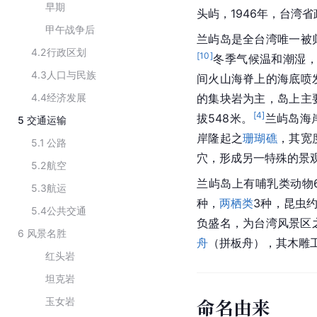
早期
头屿，1946年，台湾
甲午战争后
兰屿岛是全台湾唯一被
4.2
行政区划
[
10
]
冬季气候温和潮湿
4.3
人口与民族
间火山海脊上的海底喷
4.4
经济发展
的
集块岩
为主，岛上主
[
4
]
拔548米。
兰屿岛海
5
交通运输
岸隆起之
珊瑚礁
，其宽
5.1
公路
穴，形成另一特殊的景
5.2
航空
兰屿岛上有
哺乳类动物
5.3
航运
种，
两栖类
3种，昆虫约
5.4
公共交通
负盛名，为台湾风景区
6
风景名胜
舟
（拼板舟），其
木雕
红头岩
坦克岩
命名由来
玉女岩