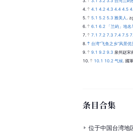
3.
3.1
3.2
3.3
台湾兰屿
4.
4.1
4.2
4.3
4.4
4.5
4
5.
5.1
5.2
5.3
雅美人
.
z
6.
6.1
6.2
「兰屿」地名
7.
7.1
7.2
7.3
7.4
7.5
7
8.
台湾“飞鱼之乡”风景优
9.
9.1
9.2
9.3
泉州赵宋
10.
10.1
10.2
气候
.
國
条
目
合
集
位于中国台湾地