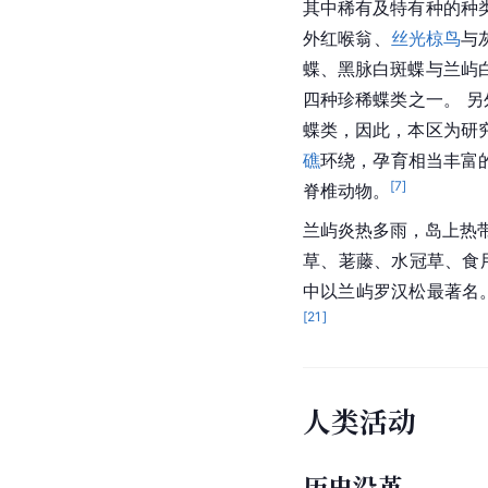
其中稀有及
特有种
的种
外红喉翁、
丝光椋鸟
与
蝶、黑脉白斑蝶与兰屿
四种珍稀蝶类之一。 
蝶类，因此，本区为研
礁
环绕，孕育相当丰富
[
7
]
脊椎动物。
兰屿炎热多雨，岛上
热
草
、
荖藤
、
水冠草
、食
中以
兰屿罗汉松
最著名
[
21
]
人类活动
历史沿革