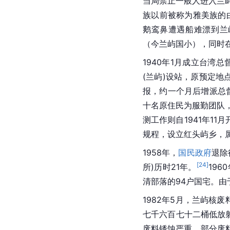
当局禁止一般人进入兰屿
族以前被称为雅美族的
鹅鸾鼻遭遇船难漂到兰
（今兰屿国小），同时在
1940年1月成立台湾
(兰屿)设站，原预定地
报，约一个月后增派总
十名
原住民
为服勤团队
测工作则自1941年11
规程，设立红头屿乡，
1958年，
国民政府
退除
[
24
]
所)历时21年。
19
清部落的94户国宅。
1982年5月，兰屿核
七千六百七十二桶低放射
废料锈蚀严重，部分废