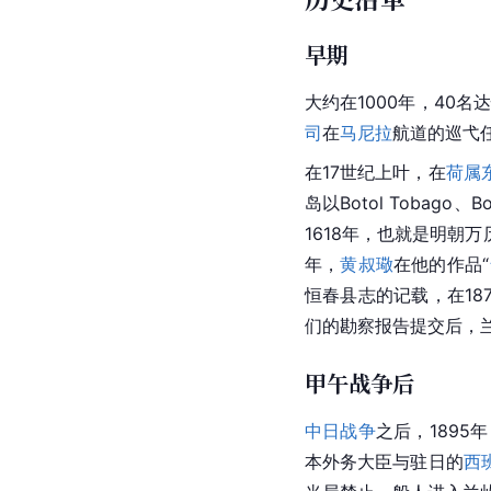
早期
大约在1000年，40
司
在
马尼拉
航道的巡弋
在17世纪上叶，在
荷属
岛以Botol Tobag
1618年，也就是
明朝
万
年，
黄叔璥
在他的作品“
恒春县志的记载，在18
们的勘察报告提交后，
甲午战争后
中日战争
之后，1895
本外务大臣与驻日的
西