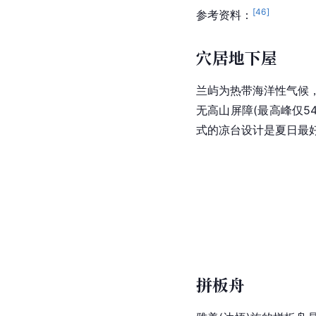
[
46
]
参考资料：
穴居地下屋
兰屿为
热带海洋性气候
无高山屏障(最高峰仅
式的凉台设计是夏日最好
拼板舟