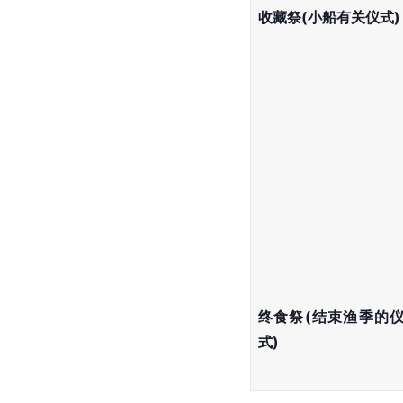
收藏祭(小船有关仪式)
终食祭(结束渔季的
式)