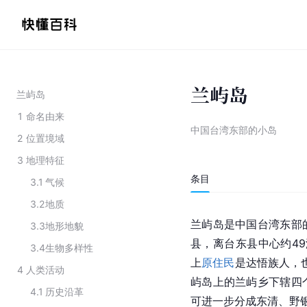
兰屿岛
兰屿岛
1
命名由来
中国台湾东部的小岛
2
位置境域
3
地理特征
条目
3.1
气候
3.2
地质
兰屿岛是中国台湾东部
3.3
地形地貌
县，离台东县中心约49
3.4
生物多样性
上
原住民
是达悟族人，也
4
人类活动
屿岛上的兰屿乡下辖四
4.1
历史沿革
可进一步分成东清、野