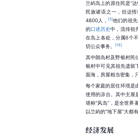
兰屿岛上的原住民是“达
民族诸语之一，但达悟
[
5
]
4800人，
他们的祖先
的
口述历史
中，流传祖
在岛上各处，分属6个
[
18
]
切公众事务。
其中朗岛村及野银村民
银村中可见其祖先遗留
面海，房屋相当密集，
每个家庭的居住环境是
使用的凉台。其中主屋
堪称“风岛”，是全世
以兰屿的“地下屋”大都
经济发展