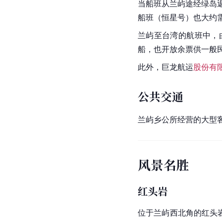
当船班从兰屿途经绿岛
船班（恒星号）也大约需
兰屿至台湾的航班中，
船，也开放余票供一般
此外，巨龙航运
股份有
公共交通
兰屿乡公所经营的大型
风景名胜
红头岩
位于兰屿西北角的红头