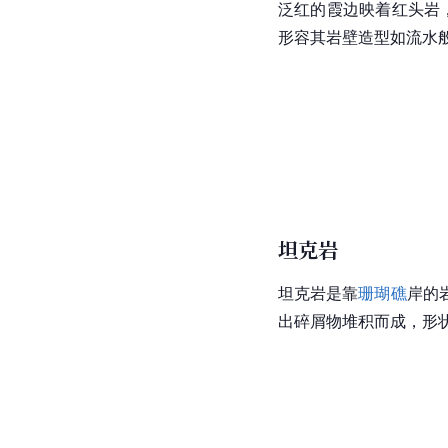
泛红的霞边映着红头岩，彷
形容其岩壁造型如流水
坦克岩
坦克岩是靠
珊瑚礁
岸的
出碎屑物堆积而成，形