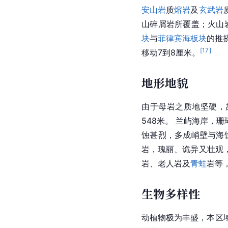
安山岩
质
熔岩
及
玄武岩
山碎屑岩
所覆盖；
火山
块
与
菲律宾海板块
的推
[
17
]
移动7到8厘米。
地形地貌
由于
母岩
之质地坚硬，
548米。 兰屿海岸，珊
蚀甚烈，多成峭壁与海
岩，瑰丽、诡异又壮观
岩、老人岩及
青蛙
岩等
生物多样性
动植物极为丰盛，本区