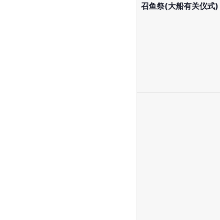
召鱼祭(大船有关仪式)