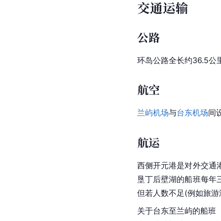
交通运输
公路
环岛
公路全长约36.5公
航空
兰屿机场
与
台东机场
间
航运
西侧开元港是对外交通
垦丁后壁湖的船班每年
但若人数不足(例如旅游
关于台东至兰屿的船班