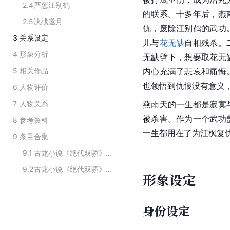
2.4
严惩江别鹤
的联系。十多年后，燕
2.5
决战邀月
仇，废除江别鹤的武功
3
关系设定
儿与
花无缺
自相残杀。
4
形象分析
无缺劈下，想要取花无
5
相关作品
内心充满了悲哀和痛悔
也领悟到仇恨没有意义
6
人物评价
7
人物关系
燕南天的一生都是寂寞
被杀害。作为一个武功
8
参考资料
一生都用在了为江枫复
9
条目合集
9.1
古龙小说《绝代双骄》及其衍生作品的主要角色
9.2
古龙小说《绝代双骄》中的主要人物
形象设定
身份设定