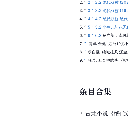
2.
2.1
2.2
绝代双骄 (202
3.
3.1
3.2
绝代双骄 (199
4.
4.1
4.2
绝代双骄 绝代双
5.
5.1
5.2
小鱼儿与花无缺
6.
6.1
6.2
马立新，李凤
7.
青羊 金健.
港台武侠小
8.
杨自强.
绝域雄风 辽金
9.
张兵.
五百种武侠小说
条
目
合
集
古龙小说《绝代