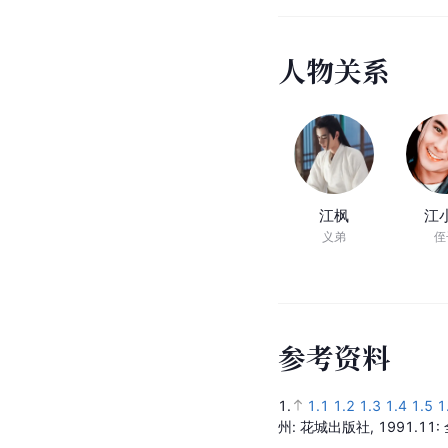
人
物
关
系
江枫
江
义弟
侄
参
考
资
料
1.
1.1
1.2
1.3
1.4
1.5
1
州
: 花城出版社,
1991.11
: