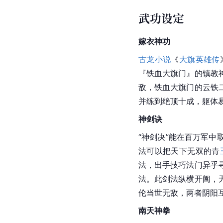
武功设定
嫁衣神功
古龙小说
《
大旗英雄传
『铁血大旗门』的镇教
敌，铁血大旗门的云铁
并练到绝顶十成，躯体
神剑诀
“神剑决”能在百万军
法可以把天下无双的青
法，出手技巧法门异乎
法。此剑法纵横开阖，
伦当世无敌，两者阴阳
南天神拳