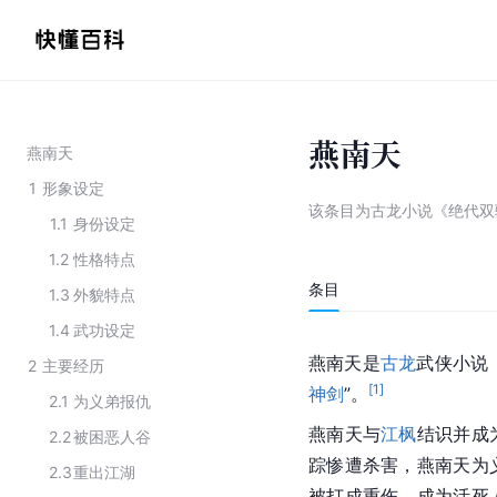
燕南天
燕南天
1
形象设定
该条目为
古龙小说《绝代双
1.1
身份设定
1.2
性格特点
条目
1.3
外貌特点
1.4
武功设定
燕南天是
古龙
武侠小说
2
主要经历
[
1
]
神剑
”。
2.1
为义弟报仇
燕南天与
江枫
结识并成
2.2
被困恶人谷
踪惨遭杀害，燕南天为
2.3
重出江湖
被打成重伤，成为
活死