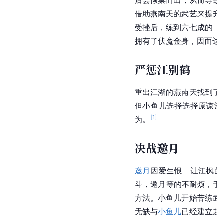
借助燕南天的武艺来提
受挫后，练到六七成的
拥有了伏魔金身，因而
严惩江别鹤
重出江湖的燕南天找到
但小鱼儿选择选择原谅
[
1
]
为。
决战邀月
邀月
因爱生恨，让江枫
斗，邀月等的不耐烦，
方法。小鱼儿开始苦练
无缺与
小鱼儿
已经建立