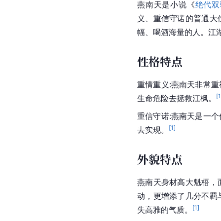
燕南天是小说《
绝代双
义、重信守诺的普通大
幅、喝酒海量的人。江
性格特点
重情重义:燕南天非常
[
生命危险去拯救江枫。
重信守诺:燕南天是一
[
1
]
去实现。
外貌特点
燕南天身材高大魁梧，
动，更增添了几分不羁
[
1
]
失高雅的气质。