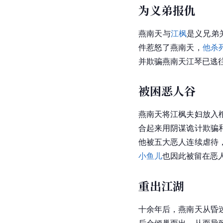
为义弟报仇
燕南天与
江枫
是义兄弟
件惹怒了燕南天，
他杀
并欺骗燕南天江琴已逃
被困恶人谷
燕南天将江枫夫妇放入
合起来用阴谋诡计欺骗
他被五大恶人连续虐待
小鱼儿
也因此被留在恶
重出江湖
十余年后，燕南天从昏
后会倾巢而出，从而导