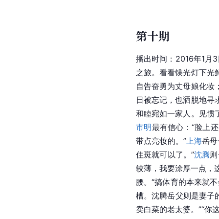
第十期
播出时间：2016年1月
之旅。看看镁光灯下光
自告奋勇为丈母娘化妆
日被忘记，也洒脱地寻
和睦宛如一家人。见惯
市明
最有信心：“脸上
带点亮妆的。”
上海
岳母
住斑就可以了。”
沈腾
则
较薄，我要涂厚一点，这
腰。“搞体育的本来就
槽。沈腾岳父则是妻子的
卖白菜的老太婆。”“你