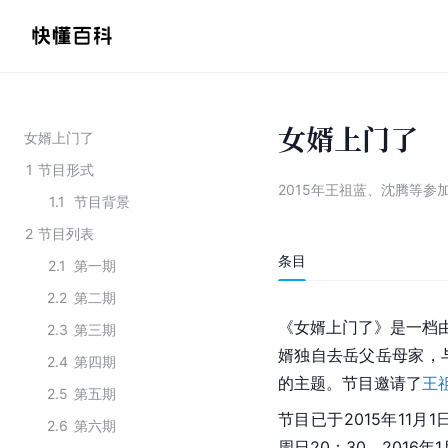
女婿上门了
女婿上门了
1
节目形式
2015年王祖蓝、沈腾等参
1.1
节目背景
2
节目列表
条目
2.1
第一期
2.2
第二期
《女婿上门了》是一档
2.3
第三期
婿独自去岳父岳母家，
2.4
第四期
的主题。节目邀请了
王
2.5
第五期
节目已于2015年11月
2.6
第六期
周日20：30。2016