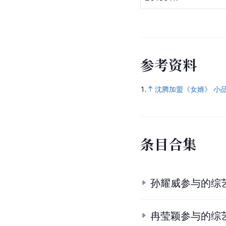
参
考
资
料
1.
沈腾加盟《女婿》 小品
条
目
合
集
孙耀威参与的综
冉莹颖参与的综