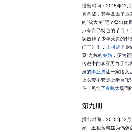
播出时间：2015年1
真备战，甚至拿出了压箱
的“沈大厨”吧？祭出
点有自己特色的节目！”
实击碎了少年天真的梦
门了》里，
王祖蓝
下厨
察”之称的
姑姑
，便为祖
传说中的
李亚男
终于出
身的
李亚男
让一家陷入
上头套手套走上拳台“奶
斗，见惯了
春晚
大场面
第九期
播出时间：2015年1
潮。王祖蓝粉丝为偶像