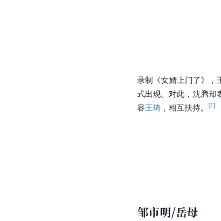
录制《女婿上门了》，
式出现。对此，沈腾却
[
1
]
容
王琦
，相互扶持。
邹市明/岳母