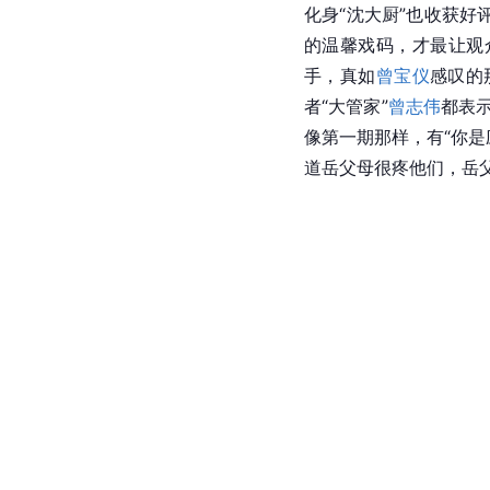
化身“沈大厨”也收获
的温馨戏码，才最让观
手，真如
曾宝仪
感叹的
者“大管家”
曾志伟
都表
像第一期那样，有“你是
道岳父母很疼他们，岳