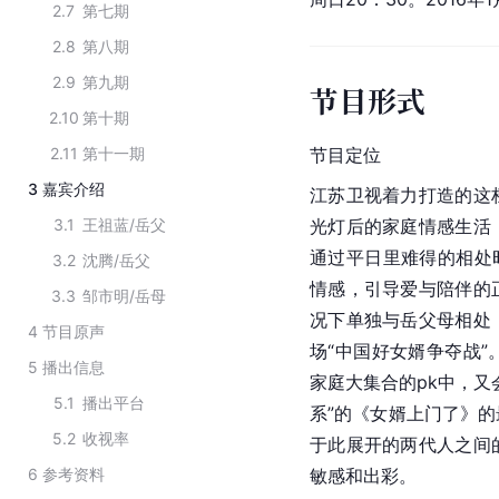
2.7
第七期
2.8
第八期
2.9
第九期
节目形式
2.10
第十期
2.11
第十一期
节目定位
3
嘉宾介绍
江苏卫视着力打造的这
3.1
王祖蓝/岳父
光灯
后的家庭情感生活
通过平日里难得的相处
3.2
沈腾/岳父
情感，引导爱与陪伴的
3.3
邹市明/岳母
况下单独与岳父母相处
4
节目原声
场“中国好女婿争夺战
5
播出信息
家庭大集合的pk中，又
5.1
播出平台
系”的《女婿上门了》
5.2
收视率
于此展开的两代人之间
6
参考资料
敏感和出彩。