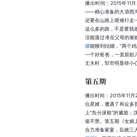
播出时间：2015年
——精心准备的大浪西
还要在山路上艰难行走
这么多的路，不是要我
没能逃过准岳父母的催
腿
能聊到结婚，“两个鸡
一个好爸爸，一直鼓励
丈夫时，邹市明显得小
第五期
播出时间：2015年11
位星婿，遭遇了和众多
上“负分滚粗”的尴尬
俊不禁。第五期《女婿
合力准备家宴，岳婿三