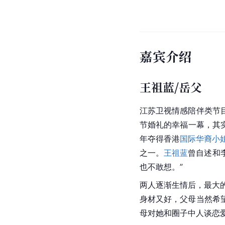
嘉宾介绍
王祖蓝/岳父
江苏卫视情感陪伴类节
节婚礼的幸福一幕，其实
年夺得香港
国际华裔小
之一。
王祖蓝
曾自述和
也不敢想。”
两人逐渐生情后，最大
身材又好，父母当然希
母对她和圈子中人谈恋