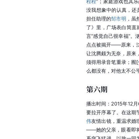
程程
”；家庭游戏也其
没我想象中的认真，还
担任助理的
邹市明
，虽
了》里，广场表白简直
言“感觉自己很幸福”。
点点被揭开——原来，沈
让沈腾颇为无奈，原来
须得用
录音笔
重录；
囿
[
么都没有，对他太不公平
第六期
播出时间：2015年1
要拉开序幕了。在这期
伟
友情出镜，重温求婚
——她的父亲，眼看即
系突飞猛进，以致一同