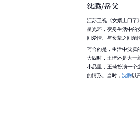
沈腾/岳父
江苏卫视《女婿上门了
星光环，变身生活中的
间爱情、与长辈之间亲
巧合的是，生活中沈腾
大四时，王琦还是大一
小品里，王琦扮演一个
的情形。当时，
沈腾
以