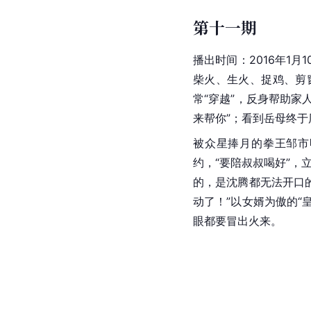
第十一期
播出时间：2016年1月
柴火、生火、捉鸡、剪
常“穿越”，反身帮助家
来帮你”；看到岳母终
被众星捧月的拳王邹市
约，“要陪叔叔喝好”，
的，是沈腾都无法开口的
动了！”以女婿为傲的“
眼都要冒出火来。