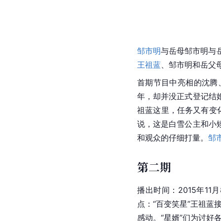
邹市明
与岳母邹市明与岳
王祖蓝
、邹市明和岳父
首期节目中亮相的沈腾
年，却并没正式登记结
祖蓝这里，任务又有变
说，这是白雪公主和小
和观众的仔细打量。
邹
第二期
播出时间：2015年11月
点：“百变笑星”王祖蓝
感动。“星婿”们为讨好