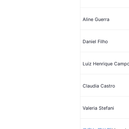
Aline Guerra
Daniel Filho
Luiz Henrique Camp
Claudia Castro
Valeria Stefani