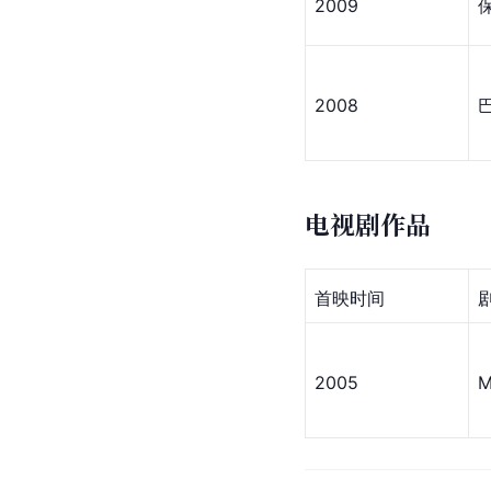
2009
2008
电视剧作品
首映时间
2005
M