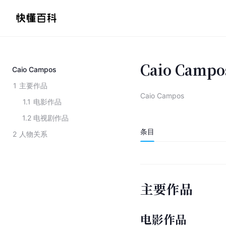
Caio Campo
Caio Campos
1
主要作品
Caio Campos
1.1
电影作品
1.2
电视剧作品
条目
2
人物关系
主要作品
电影作品