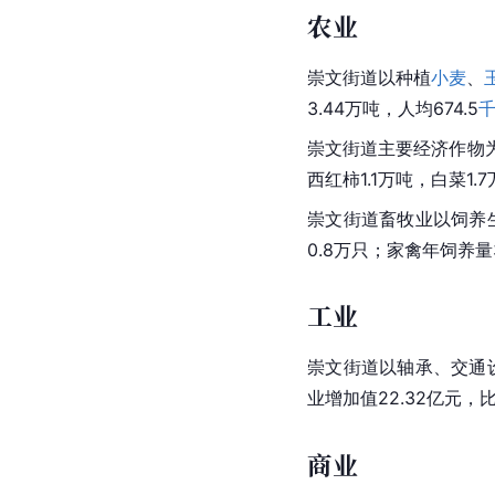
农业
崇文街道以种植
小麦
、
3.44万吨，人均674.5
崇文街道主要
经济作物
西红柿1.1万吨，白菜1.
崇文街道畜牧业以饲养生
0.8万只；家禽年饲养量
工业
崇文街道以轴承、交通设
业增加值
22.32亿元，
商业