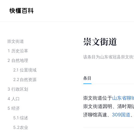
崇文街道
崇文街道
1
历史沿革
该条目为
山东省冠县崇文街
2
自然地理
2.1
位置境域
条目
2.2
自然资源
3
行政区划
崇文街道位于
山东省聊
4
人口
崇文街道因明、清时期
5
经济
济聊馆高速、
309国道
、
5.1
综述
5.2
农业