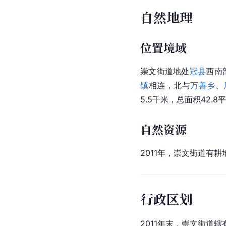
自然地理
位置境域
崇文街道地处
冠县
西南
镇
相连，北与
万善乡
、
5.5千米，总面积42.8
自然资源
2011年，崇文街道有耕
行政区划
2011年末，崇文街