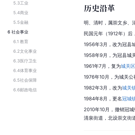
5.3
工业
历史沿革
5.4
商业
5.5
金融
明、清时，属崇文乡、
6
社会事业
民国元年（1912年）
6.1
教育
1956年3月，改为冠县
6.2
文化事业
1958年9月，为冠县城
6.3
医疗卫生
1961年7月，复为
城关
6.4
体育事业
1976年10月，为城关
6.5
社会保障
1982年3月，改为
城关
6.6
邮政电信
1984年8月，更名
冠城
2010年10月，撤销冠
清泉街道，北设崇文街