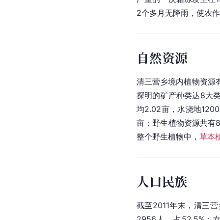
2个多月无降雨，使农
自然资源
清三营乡境内植物资源
探明的矿产种类达8大类
均2.02亩，水浇地12
亩；野生植物资源共有8
整个野生植物中，
草本
人口民族
截至2011年末，清三
2956人，占52.5%；