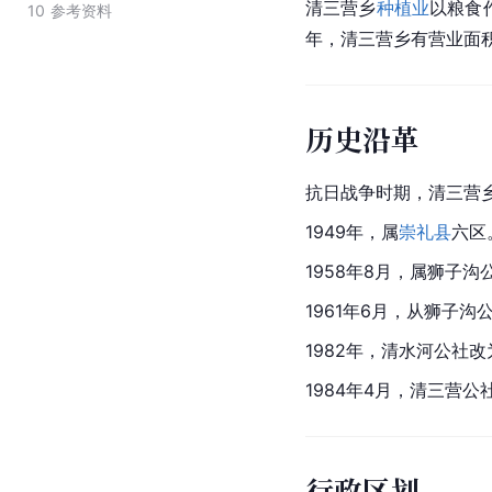
清三营乡
种植业
以粮食
10
参考资料
年，清三营乡有营业面积
历史沿革
抗日战争时期，清三营
1949年，属
崇礼县
六区
1958年8月，属狮子沟
1961年6月，从狮子沟
1982年，清水河公社
1984年4月，清三营
行政区划