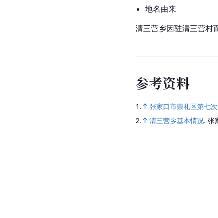
地名由来
清三营乡因驻清三营村
参
考
资
料
1.
张家口市崇礼区第七次
2.
清三营乡基本情况
.
张