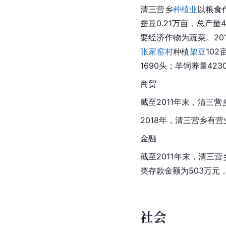
清三营乡
种植业
以粮食
蚕豆0.21万亩，总产量
要经济作物为蔬菜。20
张家窑村
种植
架豆
10
1690头；羊饲养量42
商贸
截至2011年末，清三营
2018年，清三营乡有
金融
截至2011年末，清三
类存款金额为503万元，
社会