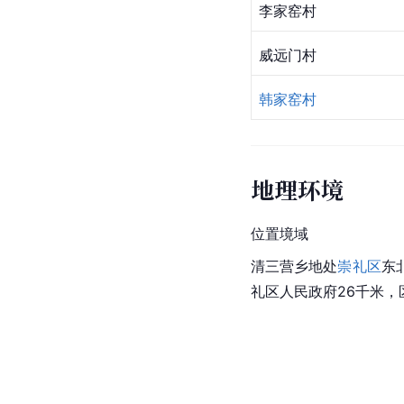
李家窑村
威远门村
韩家窑村
地理环境
位置境域
清三营乡地处
崇礼区
东
礼区人民政府26千米，区