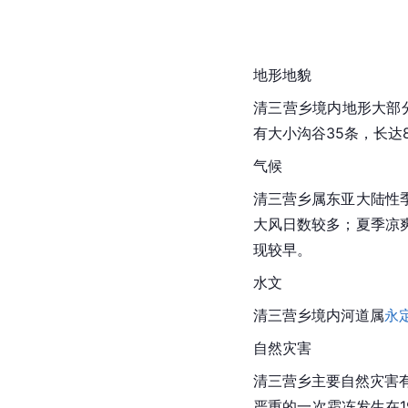
地形地貌
清三营乡境内地形大部分
有大小沟谷35条，长达8
气候
清三营乡属东亚大陆性
大风日数较多；夏季凉
现较早。
水文
清三营乡境内河道属
永
自然灾害
清三营乡主要自然灾害
严重的一次霜冻发生在19