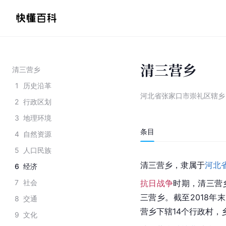
清三营乡
清三营乡
1
历史沿革
河北省张家口市崇礼区辖乡
2
行政区划
3
地理环境
条目
4
自然资源
5
人口民族
清三营乡，隶属于
河北
6
经济
7
社会
抗日战争
时期，清三营
三营乡。截至2018年
8
交通
营乡下辖14个行政村，
9
文化