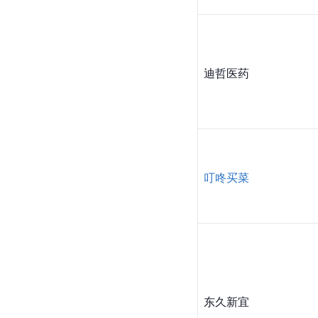
迪哲医药
叮咚买菜
东久新宜