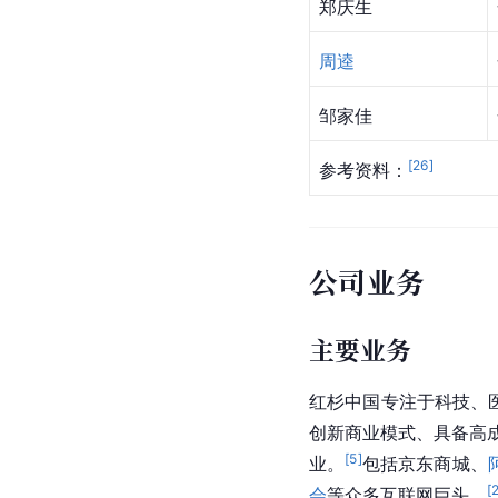
郑庆生
周逵
邹家佳
[
26
]
参考资料：
公司业务
主要业务
红杉中国专注于科技、医
创新商业模式、具备高成
[
5
]
业。
包括京东商城、
[
会
等众多互联网巨头。