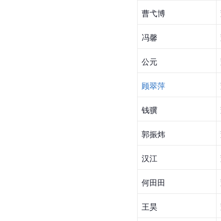
曹弋博
冯馨
公元
顾翠萍
钱骥
郭振炜
汉江
何田田
王昊