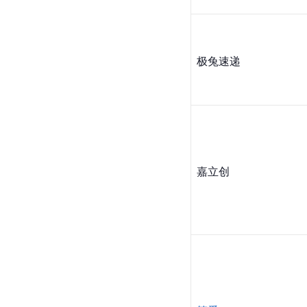
极兔速递
嘉立创