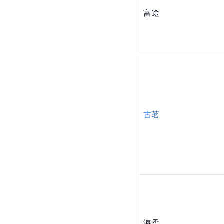
富途
古茗
海柔