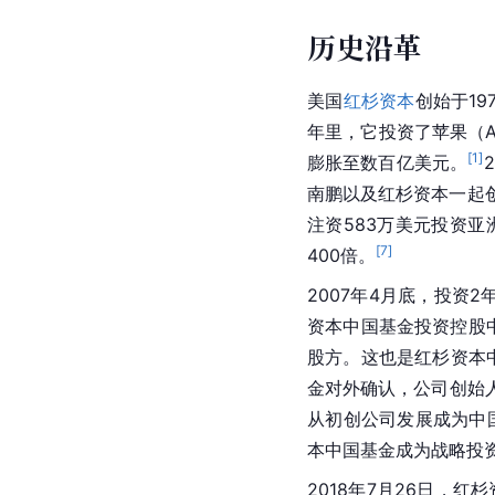
历史沿革
美国
红杉资本
创始于1
年里，它投资了苹果（Ap
[
1
]
膨胀至数百亿美元。
南鹏以及红杉资本一起
注资583万美元投资亚
[
7
]
400倍。
2007年4月底，投资
资本中国基金投资控股中
股方。这也是红杉资本中
金对外确认，公司创始
从初创公司发展成为中
本中国基金成为战略投
2018年7月26日，