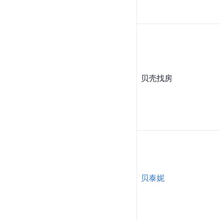
贝壳找房
贝泰妮