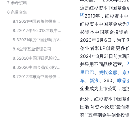
7
参考资料
这是红杉资本中国基金成
8
条目合集
[
8
]
2010年，红杉资本
8.1
2021中国独角兽投资机构Top30
红杉资本中国基金成为
8.2
2017年至2018年度中国创投机构排行榜TOP10
杉资本中国基金投资的
8.3
2021年度中国影响力VC投资机构TOP50
2023年6月6日，为了
创业者和LP创造更多
8.4
全球基金管理公司
2024年3月31日前实
8.5
2020中国顶级风险投资机构榜单
[
并采用不同品牌运营。
8.6
2020中国金鼎奖创投系列奖项获奖名单
里巴巴
、
蚂蚁金服
、
京
8.7
2017福布斯中国最佳创投机构
车
、
新浪
、360、
唯品
企业成为上市公司，超过
此外，红杉资本中国基金
国教育资本论坛“最佳教
奖”“五年期金牛创业投