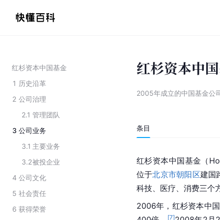
红杉资本中国
红杉资本中国基金
1
历史沿革
2005年成立的中国基金公
2
公司治理
2.1
管理团队
条目
3
公司业务
3.1
主要业务
红杉资本
中国基金（Hon
3.2
被投企业
位于
北京市朝阳区
建国
4
公司文化
科技、医疗、消费三个
5
社会责任
2006年，红杉资本中
6
获得荣誉
[
7
]
400倍。
2008年2