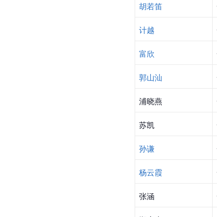
胡若笛
计越
富欣
郭山汕
浦晓燕
苏凯
孙谦
杨云霞
张涵