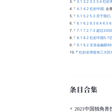
3.
3.1
3.2
3.3
3.4
红杉
4.
4.1
4.2
红杉中国
.
企查
5.
5.1
5.2
5.3
关于我们
6.
6.1
6.2
6.3
6.4
6.5
6
7.
7.1
7.2
7.3
超过20
8.
8.1
8.2
红杉中国5.
9.
9.1
9.2
京东金融获66
10.
红杉全球宣布三大区
条
目
合
集
2021中国独角兽