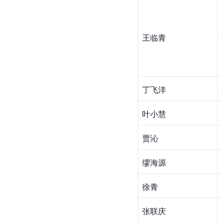
王临青
丁飞洋
叶小慧
贾沁
缪海源
徐青
张联庆