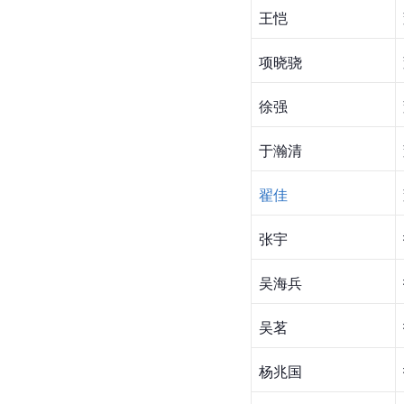
王恺
项晓骁
徐强
于瀚清
翟佳
张宇
吴海兵
吴茗
杨兆国