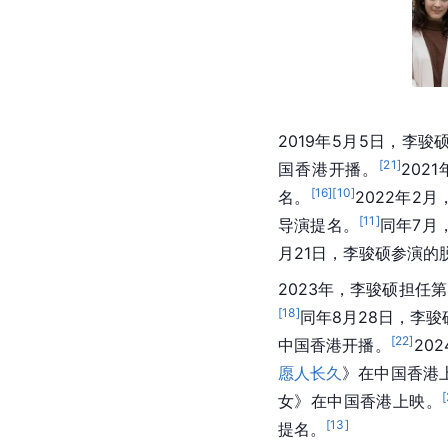
2019年5月5日，李
[
21
]
国香港开播。
202
[
16
]
[
10
]
名。
2022年2
[
11
]
导演提名。
同年7月
月21日，李骏硕参演的
2023年，李骏硕担任
[
18
]
同年8月28日，李
[
22
]
中国香港开播。
20
愿人长久
》在中国香港
[
女》在中国香港上映。
[
13
]
提名。