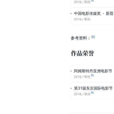
[
9
]
2019
／
翠丝
中国电影传媒奖
·
新晋
2019
／
翠丝
[
8
]
参考资料：
作品荣誉
阿姆斯特丹亚洲电影节
[
8
]
2019
／
翠丝
第31届东京国际电影节
[
8
]
2018
／
翠丝