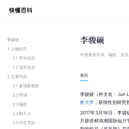
李骏硕
李骏硕
1
人物经历
中国香港导演、编剧、演员
1.1
早年经历
1.2
演艺生涯
条目
2
主要作品
2.1
参演影视剧
李骏硕（外文名：Jun 
2.2
导演
桥大学
，获得性别研究
2.3
编剧
2017年3月18日，李
2.4
制片人
片获得鲜浪潮国际短片
2.5
综艺节目
剧的短片《吊吊揈》在