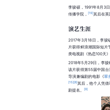
李骏硕，1991年8月
[
19
]
传播学院，
其后在英
演艺生涯
2017年3月18日，
片获得鲜浪潮国际短片
类电视剧《热恋100天
2018年5月29日，李
该片获得第55届中国
导演兼编剧的电影《
翠
[
15
]
[
8
]
其后，他个人凭借
[
9
]
剧提名。