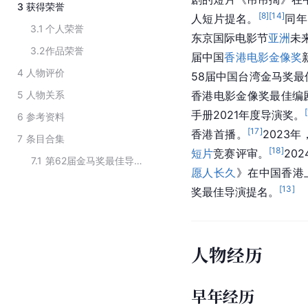
3
获得荣誉
[
8
]
[
14
]
人短片提名。
同年
3.1
个人荣誉
东京国际电影节
亚洲
未
3.2
作品荣誉
届中国
香港电影金像奖
4
人物评价
58届中国台湾金马奖最
5
人物关系
香港电影金像奖最佳编
[
手册2021年度导演奖。
6
参考资料
[
17
]
香港首播。
2023
7
条目合集
[
18
]
短片
竞赛评审。
20
7.1
第62届金马奖最佳导演提名
愿人长久
》在中国香港
[
13
]
奖最佳导演提名。
人物经历
早年经历