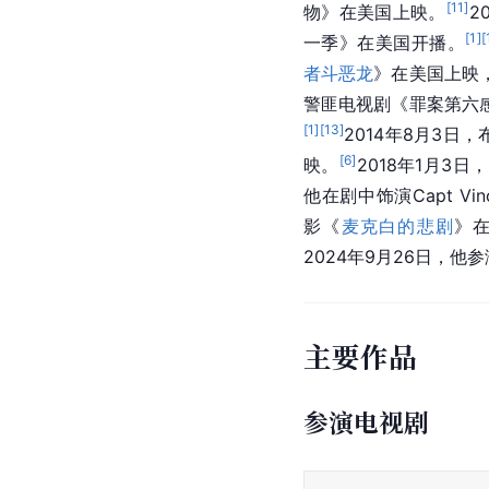
[
11
]
物》在美国上映。
2
[
1
]
[
一季》在美国开播。
者斗恶龙
》在美国上映，他
警匪电视剧《罪案第六感 
[
1
]
[
13
]
2014年8月3
[
6
]
映。
2018年1月3
他在剧中饰演Capt Vinc
影《
麦克白的悲剧
》在
2024年9月26日，
主要作品
参演电视剧