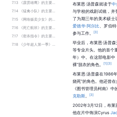
7.13
《霹雳雄鹰》的主要演员
布莱恩·汤普森就读于
中
7.14
《猛禽小队》的主要演员
与学校的戏剧试镜，并
了为期三年的美术硕士
7.15
《网络贩卖少女》的主要演员
爱德华·阿尔比
、罗伯特
7.16
《死亡航班》的主要演员
[
3
]
参与工作。
7.17
《密杀指令》的主要演员
毕业后，布莱恩·汤普
7.18
《少年超人第一季》的主要演员
等专业片头。他的首个
年）中。在这部电影中
[
1
]
[
3
]
裸”脱衣的角色。
布莱恩·汤普森在1986
烧死”的角色。他还曾在
《图书管理员柯南》中的
[
3
]
克勒斯
。
2002年3月12日，布
他在片中饰演Cyrus 
Ja