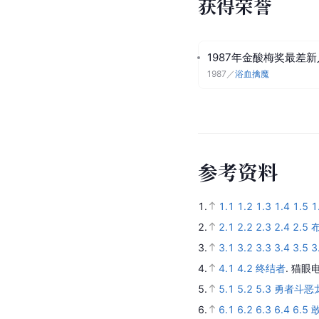
获得荣誉
1987年金酸梅奖最差新
1987
／
浴血擒魔
参
考
资
料
1.
1.1
1.2
1.3
1.4
1.5
1
2.
2.1
2.2
2.3
2.4
2.5
布
3.
3.1
3.2
3.3
3.4
3.5
3
4.
4.1
4.2
终结者
.
猫眼电
5.
5.1
5.2
5.3
勇者斗恶
6.
6.1
6.2
6.3
6.4
6.5
敢