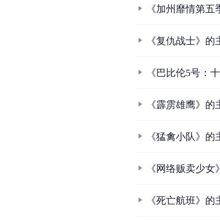
《加州靡情第五
《复仇战士》的
《巴比伦5号：
《霹雳雄鹰》的
《猛禽小队》的
《网络贩卖少女
《死亡航班》的