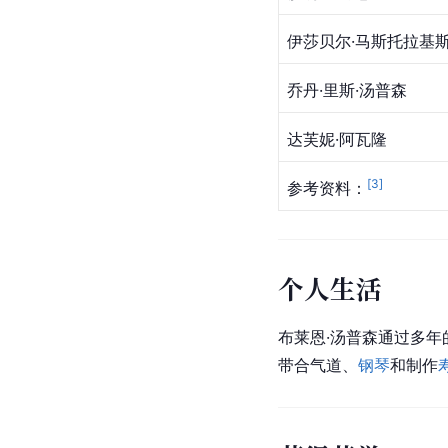
伊莎贝尔·马斯托拉基
乔丹·里斯·汤普森
达芙妮·阿瓦隆
[
3
]
参考资料：
个人生活
布莱恩·汤普森通过多
带合气道、
钢琴
和制作