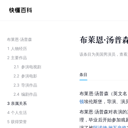
布莱恩·汤普
布莱恩·汤普森
1
人物经历
该条目为
美国男演员
，
查看
2
主要作品
2.1
参演电视剧
条目
2.2
参演电影
2.3
导演作品
布莱恩·汤普森（英文名：B
2.4
编剧作品
顿
埃伦斯堡，导演、演
3
亲属关系
布莱恩·汤普森对表演
4
个人生活
理，毕业后开始参加戏剧
5
获得荣誉
演了被
阿诺德·施瓦辛格