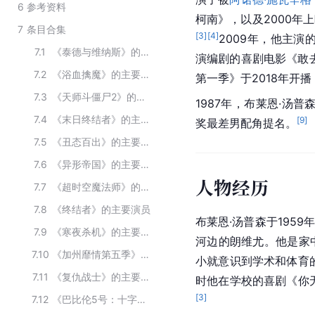
6
参考资料
柯南》，以及2000年
7
条目合集
[
3
]
[
4
]
2009年，他主演
7.1
《泰德与维纳斯》的主要演员
演编剧的喜剧电影《敢
7.2
《浴血擒魔》的主要演员
第一季》于2018年开播
7.3
《天师斗僵尸2》的主要演员
1987年，布莱恩·汤普
7.4
《末日终结者》的主要演员
[
9
]
奖最差男配角提名。
7.5
《丑态百出》的主要演员
7.6
《异形帝国》的主要演员
人物经历
7.7
《超时空魔法师》的主要演员
7.8
《终结者》的主要演员
布莱恩·汤普森于1959
7.9
《寒夜杀机》的主要演员
河边的朗维尤。他是家
7.10
《加州靡情第五季》的主要演员
小就意识到学术和体育
7.11
《复仇战士》的主要演员
时他在学校的喜剧《你
[
3
]
7.12
《巴比伦5号：十字军》的主要演员