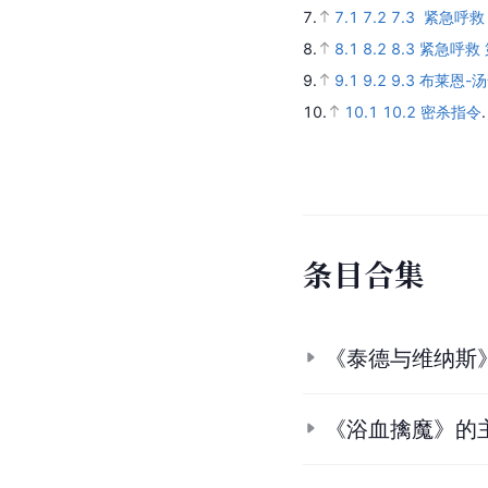
7.
7.1
7.2
7.3
紧急呼救
8.
8.1
8.2
8.3
紧急呼救
9.
9.1
9.2
9.3
布莱恩-
10.
10.1
10.2
密杀指令
条
目
合
集
《泰德与维纳斯
《浴血擒魔》的