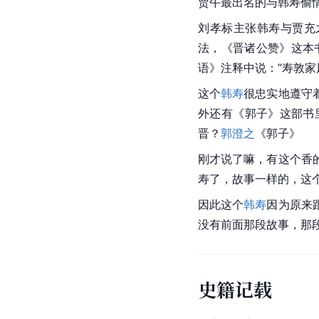
贾午最出名的与韩寿偷
刘孝标
主张韩寿与贾充
法，《晋诸公赞》这本
语
》注释中说：“寿敦
这个
韩寿
很忠实地遵守
外还有《郭子》这部书
晋？
郭澄之
《郭子》
刚才说了嘛，有这个香
寿了，故事一样的，这
因此这个
韩寿
因为原来
没有前面那段故事，那
史籍记载