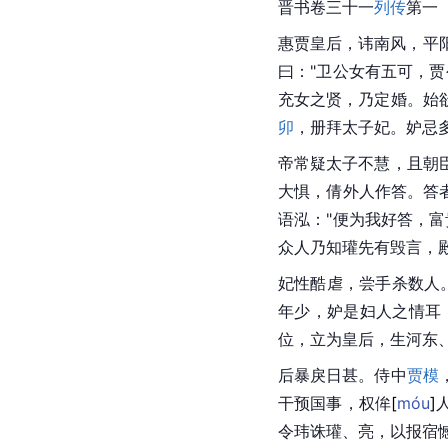
晋书卷三十一
列传
第一
惠
贾皇后
，讳南风，平
曰："卫公女有五可，
充女之贤，乃定婚。始
卯
，册拜太子妃。妒忌
帝常疑太子不慧，且朝
大惧，倩外人作答。答
语泓："便为我好答，
众人乃知瓘先有毁言，
妃性酷虐，尝手杀数人
年少，妒是妇人之情耳
位，立为皇后，生河东
后暴戾日甚。侍中
贾模
干预国事，权
侔
[
móu
]
令玮诛瓘、亮，以报宿