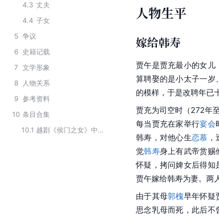
4.3
丈夫
人物生平
4.4
子女
5
争议
嫁给韩寿
6
史籍记载
贾午是贾充最小的女儿
7
文学形象
算聘娶的是小太子一岁
8
人物关系
的模样，于是改聘年已
9
参考资料
贾充为司空时（272年
10
条目合集
每当
贾充
在家举行
宴会
10.1
越剧《侯门之女》中的人物原型
韩寿
，对他心生
恋慕
，
觉
韩寿
身上有武帝赏赐
怀疑，拷问婢女后得知
贾午嫁给韩寿为妻。两
由于其母
郭槐
早年怀疑
思念乳母而死，此后不