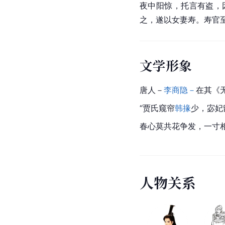
夜中阳惊，托言有盗，
之，遂以女妻寿。寿官
文学形象
唐人－
李商隐－
在其《
“贾氏窥帘
韩掾
少，宓妃
春心莫共花争发，一寸相
人
物
关
系