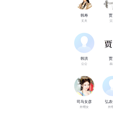
韩寿
贾
丈夫
父
韩洪
贾
公公
叔
司马女彦
弘农
外甥女
外