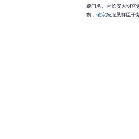
殿门名。唐长安大明宫
朔，
敬宗
縗服见群臣于