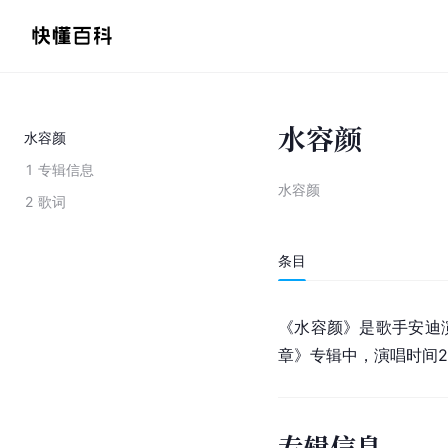
水容颜
水容颜
1
专辑信息
水容颜
2
歌词
条目
《水容颜》是歌手
安迪
章》专辑中，演唱时间20
专辑信息