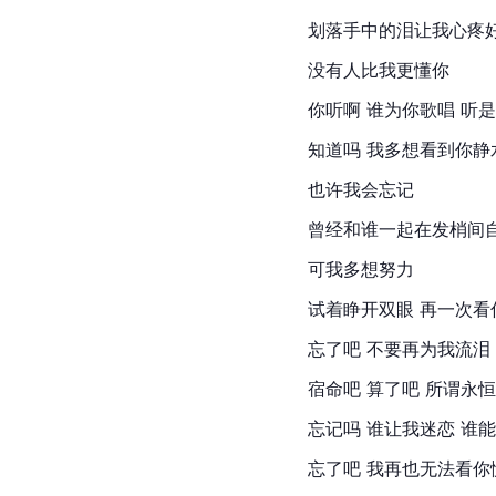
划落手中的泪让我心疼
没有人比我更懂你
你听啊 谁为你歌唱 听
知道吗 我多想看到你静
也许我会忘记
曾经和谁一起在发梢间
可我多想努力
试着睁开双眼 再一次看
忘了吧 不要再为我流泪
宿命吧 算了吧 所谓永
忘记吗 谁让我迷恋 谁
忘了吧 我再也无法看你