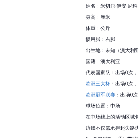
姓名：米切尔·伊安·尼
身高：厘米
体重：公斤
惯用脚：右脚
出生地：未知（澳大利
国籍：澳大利亚
代表国家队：出场0次，
欧洲三大杯
：出场0次，
欧洲冠军联赛
：出场0次
球场位置：中场
在中场线上的活动区域
边锋不仅需承担起边路