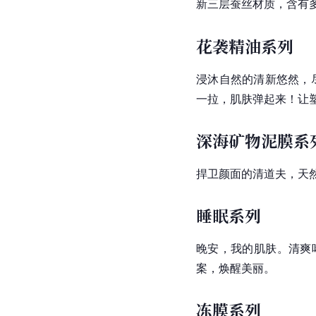
新三层蚕丝材质，含有
花袭精油系列
浸沐自然的清新悠然，
一拉，肌肤弹起来！让
深海矿物泥膜系
捍卫颜面的
清道夫
，天
睡眠系列
晚安，我的肌肤。清爽
案，焕醒美丽。
冻膜系列