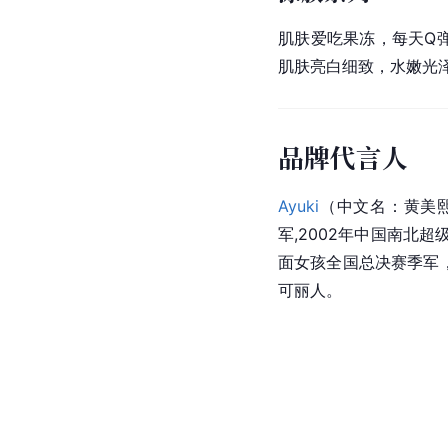
肌肤爱吃
果冻
，每天Q
肌肤亮白细致，水嫩光
品牌代言人
Ayuki
（中文名：
黄美
军,2002年中国南北超
面女孩全国总决赛季军，
可丽人。