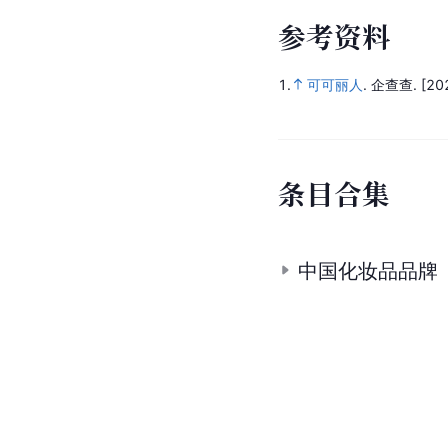
参
考
资
料
1.
可可丽人
.
企查查.
[20
条
目
合
集
中国化妆品品牌