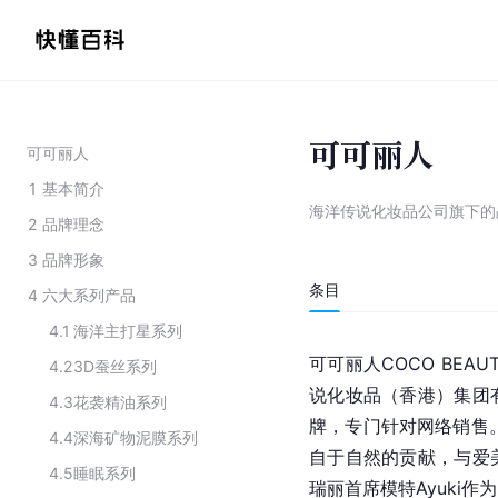
可可丽人
可可丽人
1
基本简介
海洋传说化妆品公司旗下的
2
品牌理念
3
品牌形象
条目
4
六大系列产品
4.1
海洋主打星系列
可可丽人
COCO
BEAU
4.2
3D蚕丝系列
说化妆品（
香港
）集团
4.3
花袭精油系列
牌，专门针对网络销售
4.4
深海矿物泥膜系列
自于自然的贡献，与爱
4.5
睡眠系列
瑞丽
首席模特
Ayuki
作为