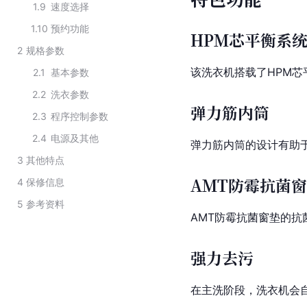
1.9
速度选择
1.10
预约功能
HPM芯平衡系
2
规格参数
该洗衣机搭载了HPM
2.1
基本参数
2.2
洗衣参数
弹力筋内筒
2.3
程序控制参数
2.4
电源及其他
弹力筋内筒的设计有助
3
其他特点
AMT防霉抗菌
4
保修信息
5
参考资料
AMT防霉抗菌窗垫的抗
强力去污
在主洗阶段，洗衣机会