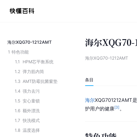
海尔XQG70-
海尔XQG70-1212AMT
1
特色功能
海尔XQG70-1212AMT
1.1
HPM芯平衡系统
1.2
弹力筋内筒
条目
1.3
AMT防霉抗菌窗垫
1.4
强力去污
海尔
XQG701212
1.5
安心童锁
[
3
]
护用户的健康
。
1.6
额外漂洗
1.7
快洗模式
1.8
温度选择
特色功能