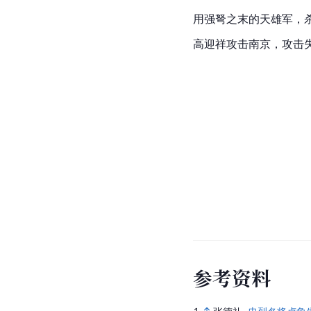
用强弩之末的天雄军，
高迎祥
攻击
南京
，攻击
参
考
资
料