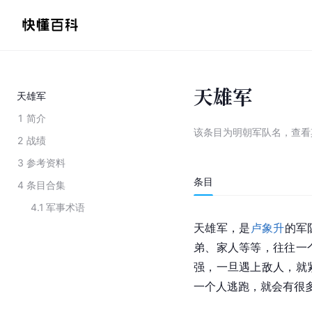
天雄军
天雄军
1
简介
该条目为
明朝军队名
，
查看
2
战绩
3
参考资料
条目
4
条目合集
4.1
军事术语
天雄军，是
卢象升
的军
弟、家人等等，往往一
强，一旦遇上敌人，就
一个人逃跑，就会有很