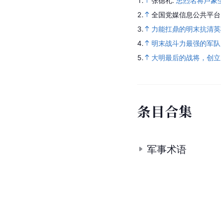
1.
张德礼.
忠烈名将卢象
2.
全国党媒信息公共平台
3.
力能扛鼎的明末抗清英
4.
明末战斗力最强的军队
5.
大明最后的战将，创立
条
目
合
集
军事术语