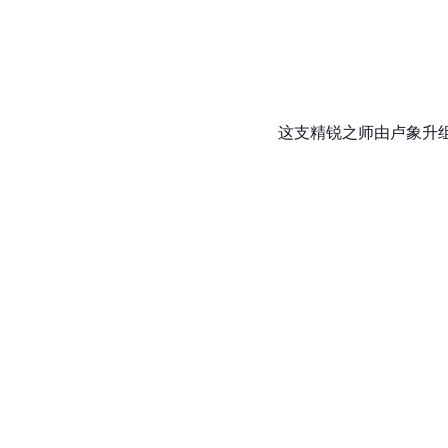
这支精锐之师由
卢象升