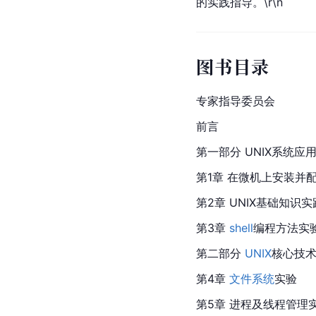
的实践指导。\r\n
图书目录
专家指导委员会
前言
第一部分 UNIX系统应
第1章 在微机上安装并配
第2章 UNIX基础知识实
第3章 
shell
编程方法实
第二部分 
UNIX
核心技
第4章 
文件系统
实验
第5章 进程及线程管理