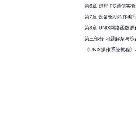
第6章 进程IPC通信实验
第7章 设备驱动程序编
第8章 
UNIX
网络函数源
第三部分 习题解条与综
《
UNIX操作系统教程
》