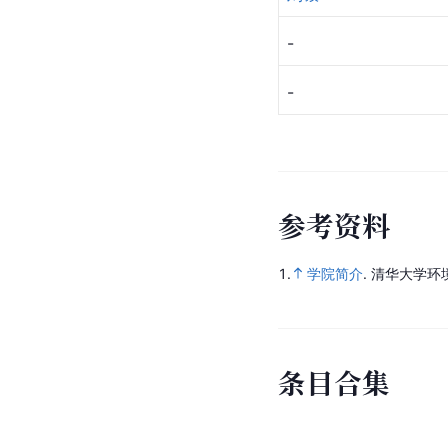
-
-
参
考
资
料
1.
学院简介
.
清华大学环
条
目
合
集