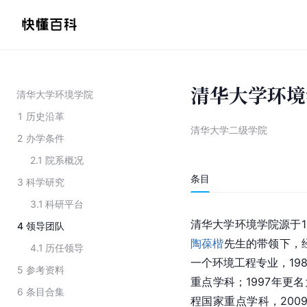
清华大学环境
清华大学环境学院
1
历史沿革
清华大学二级学院
2
办学条件
2.1
院系概况
条目
3
科学研究
3.1
科研平台
清华大学环境学院源于1
4
领导团队
陶葆楷
先生的带领下，
4.1
历任领导
一个环境工程专业，19
5
参考资料
重点学科；1997年更名
6
条目合集
程国家重点学科，200