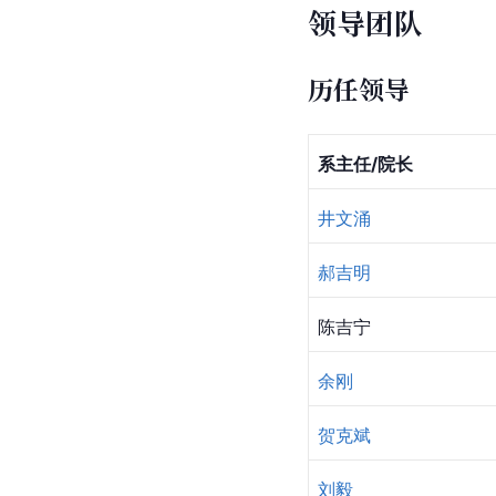
领导团队
历任领导
系主任/院长
井文涌
郝吉明
陈吉宁
余刚
贺克斌
刘毅