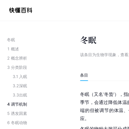
冬眠
冬眠
1
概述
该条目为
生物学现象
，
查看
2
概念辨析
3
分类阶段
条目
3.1
入眠
3.2
深眠
冬眠（又名‘冬蛰’），
3.3
出眠
季节，会通过降低体温
4
调节机制
端的但被调节的体温、
5
诱发因素
应。
6
冬眠动物
冬眠的物种大致可分成