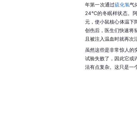
年第一次通过
硫化氢
气
24℃的冬眠样状态。
元，使小鼠核心体温下降
创伤后，医生们快速将猪
且被注入温血时就再次
虽然这些是非常惊人的
试验失败了，因此它或
法有点复杂。这只是一