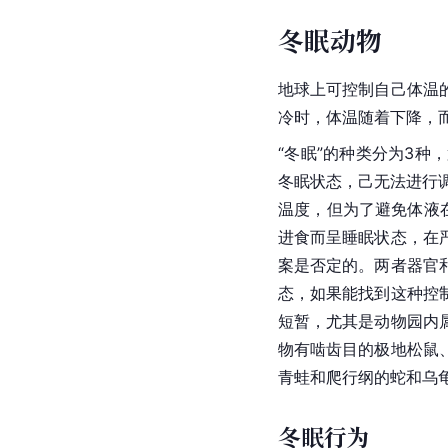
冬眠动物
地球上可控制自己体温
冷时，体温随着下降，
“冬眠”的种类分为3种
冬眠状态，己无法进行
温度，但为了避免
体液
进食而呈睡眠状态，在
案是否定的。两者器官
态，如果能找到这种控
短暂，尤其是动物园内
物有啮齿目的
极地
松鼠
青蛙和
爬行纲
的蛇和乌
冬眠行为