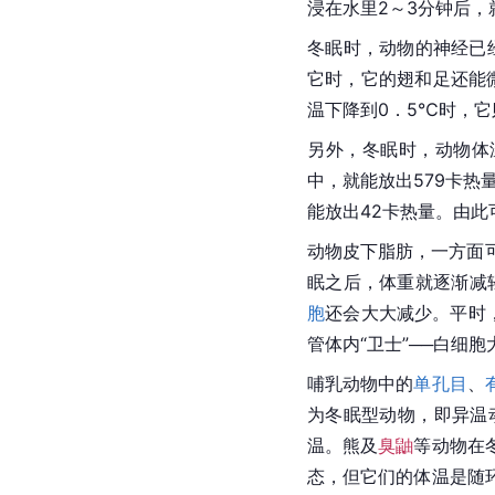
浸在水里2～3分钟后
冬眠时，动物的神经已
它时，它的翅和足还能
温下降到0．5℃时，
另外，冬眠时，动物体
中，就能放出579卡
能放出42卡热量。由
动物皮下脂肪，一方面
眠之后，体重就逐渐减轻
胞
还会大大减少。平时，
管体内“卫士”──白
哺乳动物中的
单孔目
、
为冬眠型动物，即异温
温。熊及
臭鼬
等动物在
态，但它们的体温是随