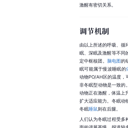
激醒有密切关系。
调节机制
由以上所述的呼吸、循
眠、深眠及激醒等不同
定中枢核团。
脑电图
的
眠可能属于慢波睡眠的
动物PO/AH区的温
非冬眠型动物是一致的
动物正在激醒，体温上
扩大适应能力。冬眠动
冬眠
睡鼠
则在后腿。
人们认为冬眠过程受多
面的进展甚慢。报道较