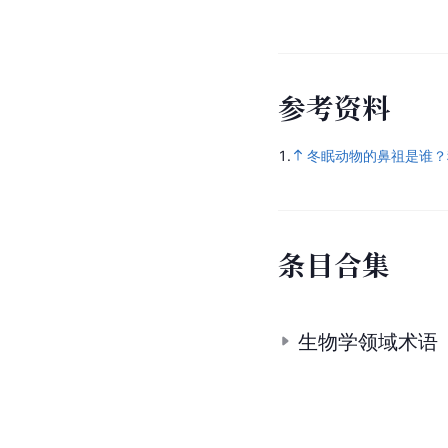
参
考
资
料
1.
冬眠动物的鼻祖是谁？科
条
目
合
集
生物学领域术语