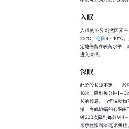
入眠
入眠的外界刺激因素主
22℃、
仓鼠
9～10℃
定地停留在较高水平，
进入深眠。
深眠
此阶段长短不定，一般
18次，降到每分钟1～
长的停息。与恒温动物
慢，冬眠蝙蝠的心率由正
钟300次降到每分钟4
米汞柱降到35毫米汞