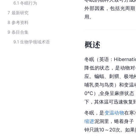
6.1
冬眠行为
外部因素，包括光周期
7
最新研究
用。
8
参考资料
9
条目合集
概述
9.1
生物学领域术语
冬眠（英语：Hibern
降低的状态，是动物对
应。蝙蝠、刺猬、极地
哺乳类与鸟类）和变温
0℃）,全身呈麻痹状
下，其体温可迅速恢复
冬眠，是
变温动物
在寒
缩进
泥洞里，蜷着身子
钟只跳10～20次。如