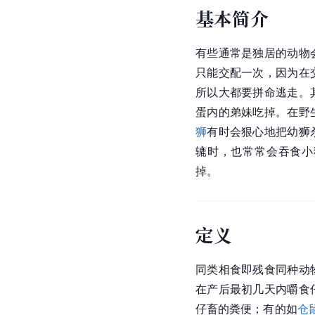
基本简介
有些通常是独居的动物
只能交配一次，因为在
所以大都要拼命逃走。
蛋内的弟妹吃掉。在野
狮
有时会狠心地把幼狮
辘时，也常常会吞食小
掉。
定义
同类相食即残食同种动
在产后最初几天内嚼食
仔畜的粪便；有的如
仓