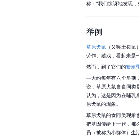
称：“我们惊讶地发现
举例
草原犬鼠
（又称
土拨鼠
劳作、嬉戏，看起来是一
然而，到了它们的
繁殖
—大约每年有六个星期
说，草原犬鼠自食同类
认为，这是因为在哺乳
原犬鼠的现象。
草原犬鼠的食同类现象
把基因传给下一代，那
员（被称为小群体）生