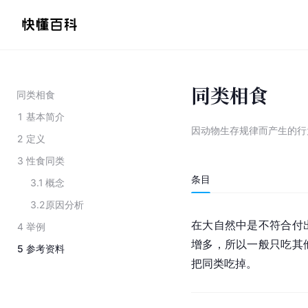
同类相食
同类相食
1
基本简介
因动物生存规律而产生的行
2
定义
3
性食同类
条目
3.1
概念
3.2
原因分析
在大自然中是不符合付
4
举例
增多，所以一般只吃其
5
参考资料
把同类吃掉。