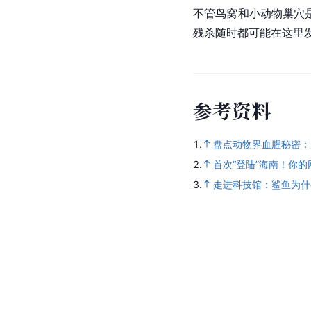
不管鸟窝和小动物巢穴
残杀随时都可能在这里
参
考
资
料
1.
盘点动物界血腥秘密：
2.
首次“登陆”海南！你
3.
走进科技馆：鲨鱼为什