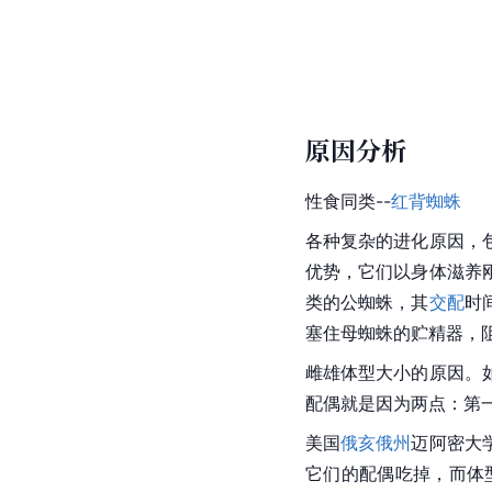
原因分析
性食同类--
红背蜘蛛
各种复杂的进化原因，
优势，它们以身体滋养
类的公蜘蛛，其
交配
时
塞住母蜘蛛的贮精器，
雌雄体型大小的原因。
配偶就是因为两点：第
美国
俄亥俄州
迈阿密大
它们的配偶吃掉，而体