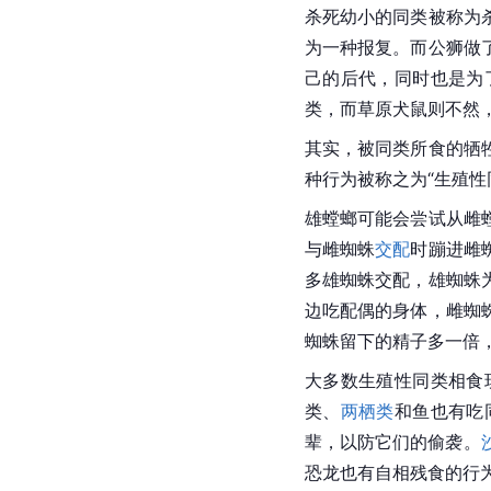
杀死幼小的同类被称为
为一种报复。而公狮做
己的后代，同时也是为
类，而草原犬鼠则不然
其实，被同类所食的牺
种行为被称之为“生殖
雄螳螂可能会尝试从雌
与雌
蜘蛛
交配
时蹦进雌
多雄蜘蛛交配，雄蜘蛛
边吃配偶的身体，雌蜘
蜘蛛留下的精子多一倍
大多数生殖性同类相食
类、
两栖类
和鱼也有吃
辈，以防它们的偷袭。
恐龙也有自相残食的行