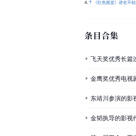
李
翃
[
hóng
]
维
郑玉
车父