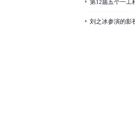
丘晓涛
王静