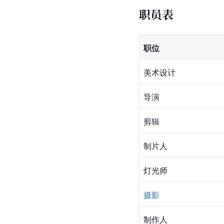
曹凯
李勇
姚鑫