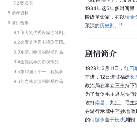
7.2
职员表
1934年这5年多时间
8
参考资料
阶级革命家，在以
瑞金
9
条目合集
[
1
]
预演的
历史剧
。
9.1
飞天奖优秀长篇连续剧历届获奖作品
9.2
金鹰奖优秀电视剧历届获奖作品
剧情简介
9.3
东靖川参演的影视作品
9.4
金韬执导的影视作品
1929年3月11日，
红四
9.5
第12届五个一工程奖获奖电视剧
前进，12日进驻福建
长
9.6
刘之冰参演的影视作品
政治局
在李立三主持下
为了督促毛主席尽快“转
攻打
南昌
、九江。毛主
在
游行示威
中巧妙地做
的
何键
杀害于
长沙
浏阳