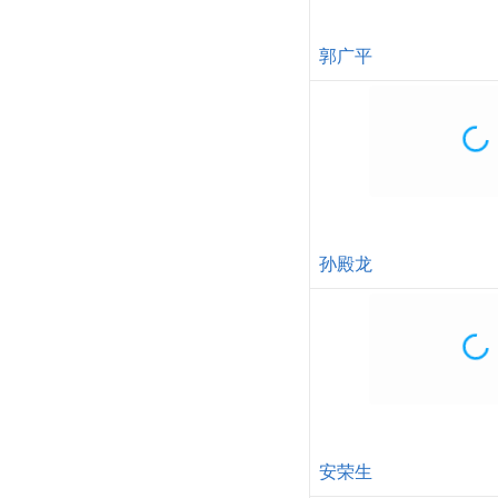
陈昌旷
孙金良
温浩
周旭奇