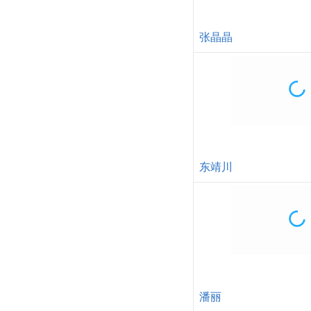
刘劲
黄俊鹏