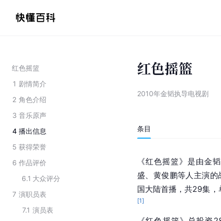
红色摇篮
红色摇篮
1
剧情简介
2010年金韬执导电视剧
2
角色介绍
3
音乐原声
条目
4
播出信息
5
获得荣誉
《红色摇篮》是由金韬
6
作品评价
盛、黄俊鹏等人主演的战
6.1
大众评分
国大陆首播，共29集，
7
演职员表
[
1
]
7.1
演员表
《红色摇篮》总投资28