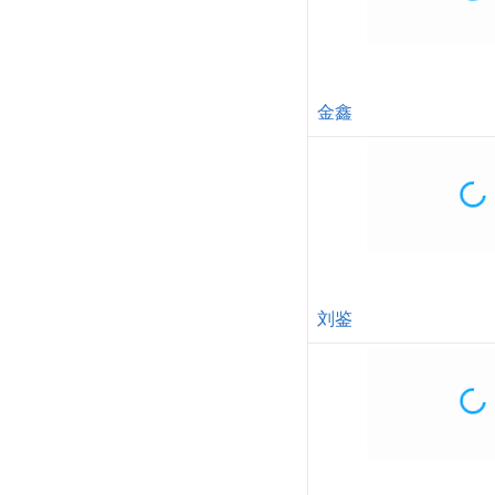
潘丽
小宋佳