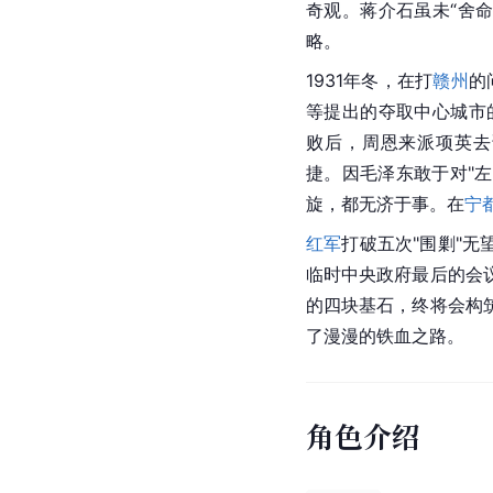
奇观。蒋介石虽未“舍
略
。
1931年冬，在打
赣州
的
等提出的夺取中心城市
败后，周恩来派项英去
捷。因毛泽东敢于对"左
旋，都无济于事。在
宁
红军
打破五次"围剿"
临时中央政府最后的会
的四块基石，终将会构
了漫漫的铁血之路。
角色介绍