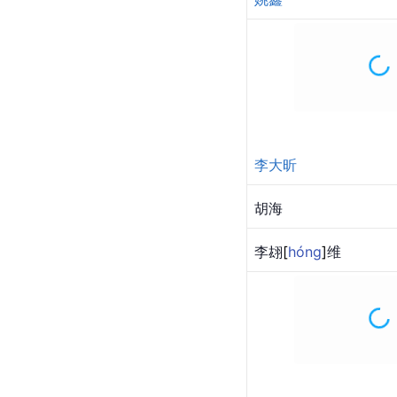
陈保安
张洋龙
耿睿