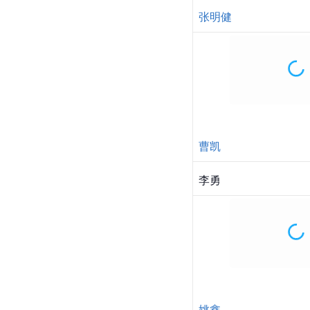
孙殿龙
安荣生