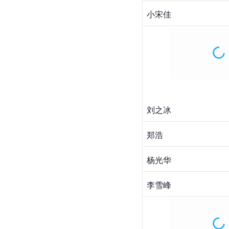
张晶晶
东靖川