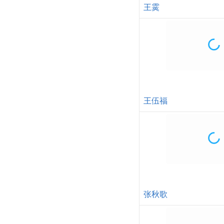
王霙
王伍福