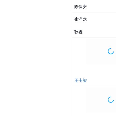
耿一智
谢尔盖·邦达列夫
叶欢
周美臣