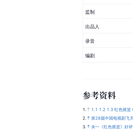
李大昕
胡海