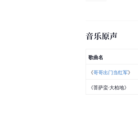
音乐原声
歌曲名
《
哥哥出门当红军
》
《菩萨蛮·大柏地》