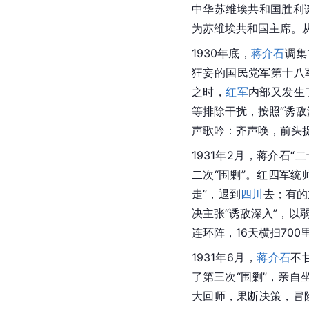
中华苏维埃共和国
胜利
为苏维埃共和国主席。从
1930年底，
蒋介石
调集
狂妄的国民党军第十八
之时，
红军
内部又发生
等排除干扰，按照“诱敌
声歌吟：齐声唤，前头
1931年2月，蒋介石
二次“围剿”。红四军统
走”，退到
四川
去；有的
决主张“诱敌深入”，以
连环阵，16天横扫70
1931年6月，
蒋介石
不
了第三次“围剿”，亲自
大回师，果断决策，冒