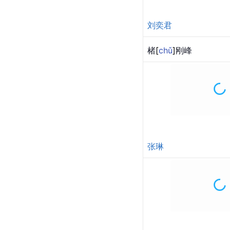
肖茵
郭广平