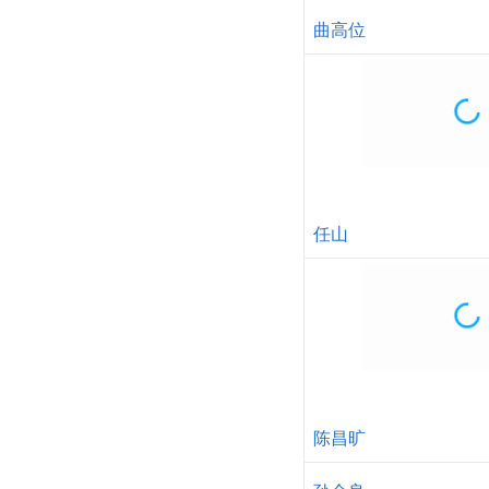
刘之冰
郑浩
杨光华
李雪峰