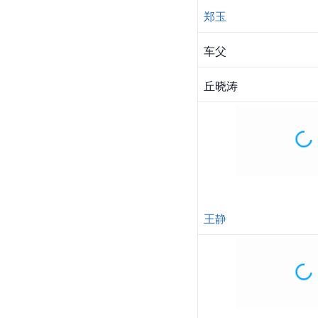
王韦智
刘奕君
楮
[
chǔ
]
刚峰