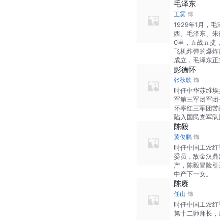
毛泽东
王霙
饰
1929年1月
西。毛泽东、朱德
0里，五战五捷，
飞机炸弹的爆炸
成立，毛泽东正
彭德怀
张秋歌
饰
时任中华苏维埃
军第三军团军团
怀率红三军团苦
陷入国民党军队
陈毅
黄俊鹏
饰
时任中国工农红
委员，敌金汉鼎
产，陈毅冒险引
中产下一女。
陈赓
任山
饰
时任中国工农红
第十二师师长，