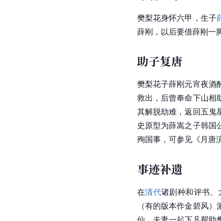
樊梨花身怀六甲，生子
薛刚，以后要借薛刚一
助子复唐
樊梨花子薛刚元宵夜酒
救出，后曾奉命下山相
其解脱劫难，返回五鬼
史原型为
薛嵩
之子
韩国
殉国事，可参见《月唐演
事迹补遗
在
清代
诸剧种和
评书
、
（有的版本作金碧风）
仙，夫妻一起下凡帮助