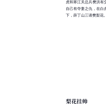
虎
和寒江关总兵樊洪有
自己有夺妻之仇，在
白
下，薛丁山三请樊梨花
梨花挂帅