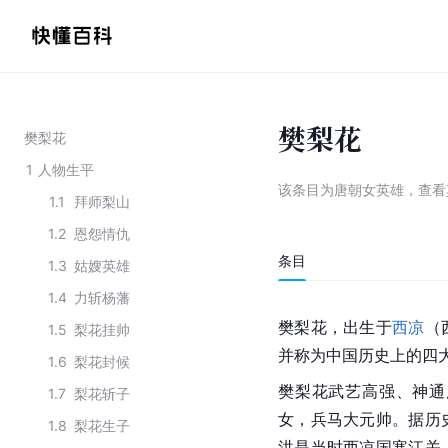
樊梨花
樊梨花
1
人物生平
该条目为
唐朝女英雄
，
查看
1.1
拜师梨山
1.2
恩怨情仇
条目
1.3
姑嫂英雄
1.4
力斩杨藩
樊梨花，出生于
西凉
（
1.5
梨花挂帅
并称为
中国历史
上的四
1.6
梨花封候
樊梨花武艺高强、神通
1.7
梨花斩子
女，兵马
大元帅
。据历
1.8
梨花生子
洪是当时西凉国寒江关