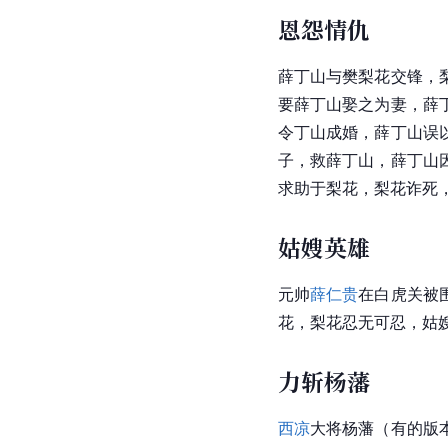
恩怨情仇
薛丁山与樊
梨花
交锋，
要薛丁山娶之为妻，薛
令
丁山
成婚，薛丁山误
子，救薛丁山，薛丁山
求助于
梨花
，梨花诈死
姑嫂英雄
元帅
薛仁贵
在
白虎关
被
花，梨花忍无可忍，姑
力斩杨藩
西凉
大将
杨藩
（有的版