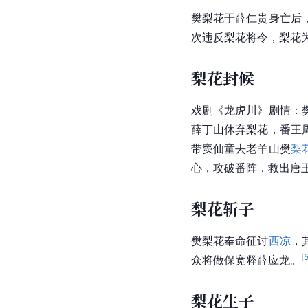
樊梨花于薛仁贵身亡后
次违反梨花将令，梨花
梨花封候
戏剧《龙虎川》剧情：
薛丁山休弃梨花，番王
带窦仙童去老羊山樊
梨
心，攻破番阵，救出唐
梨花斩子
樊梨花奉命征讨
西凉
，
[
众将做保宽释薛应龙。
梨花生子