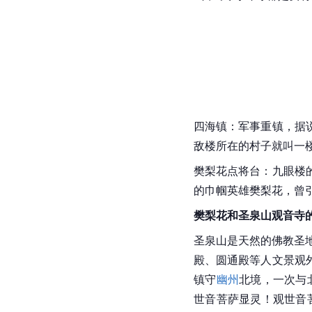
四海镇：军事重镇，据
敌楼所在的村子就叫一
樊梨花点将台：九眼楼
的巾帼英雄樊梨花，曾
樊梨花和
圣泉山观音寺
圣泉山是天然的
佛教圣
殿
、圆通殿等人文景观
镇守
幽州
北境，一次与
世音菩萨显灵！观世音