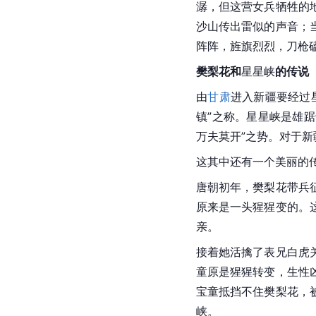
潺，但这营女兵牺牲的
沙山传出雷似的声音；
阵阵，旌旗烈烈，刀枪
樊梨花和
星星峡
的传说
由
甘肃
进入新疆要经过
镇”之称。星星峡是雄
万夫莫开”之势。对于
这其中还有一个美丽的
唐朝
初年，樊梨花带兵
原来是一头猩猩变的。
亲。
接着她活擒了表兄
白虎
童原是猩猩转变，生性
宝童抵挡不住樊梨花，
峡。