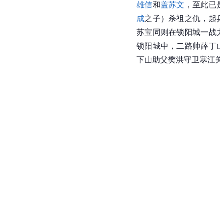
雄信
和
盖苏文
，至此已
成
之子）杀祖之仇，起
苏宝同则在
锁阳城
一战
锁阳
城中，二路帅
薛丁
下山助父樊洪守卫寒江