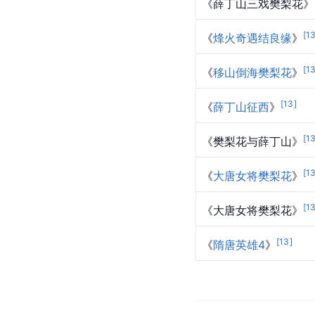
《薛丁山三戏樊梨花》
[
1
《
烽火奇遇结良缘
》
[
1
《
移山倒海樊梨花
》
[
13
]
《
薛丁山征西
》
[
1
《樊梨花与薛丁山》
[
1
《
大唐女将樊梨花
》
[
1
《大唐女将樊梨花》
[
13
]
《
隋唐英雄4
》