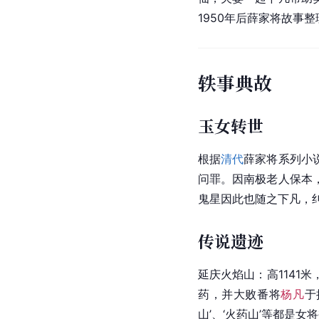
1950年后薛家将故事
轶事典故
玉女转世
根据
清代
薛家将系列小
问罪。因
南极
老人保本
鬼星因此也随之下凡，
传说遗迹
延庆火焰山：高1141
药，并大败番将
杨凡
于
山’、‘火药山’等都是