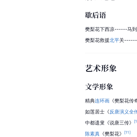
歇后语
樊梨花下西凉------马
樊梨花救援
北平
关----
艺术形象
文学形象
精典
连环画
《樊梨花传
如莲居士《
反唐演义全
[
中都遗叟《说唐三传》
[
11
]
陈素真
《樊梨花》