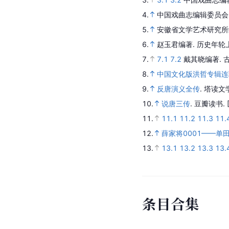
4.
中国戏曲志编辑委员会
5.
安徽省文学艺术研究所
6.
赵玉君编著.
历史年轮
7.
7.1
7.2
戴其晓编著.
8.
中国文化版洪哲专辑连
9.
反唐演义全传
.
塔读文
10.
说唐三传
.
豆瓣读书.
11.
11.1
11.2
11.3
11.
12.
薛家将0001——单
13.
13.1
13.2
13.3
13.
条
目
合
集