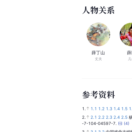
人
物
关
系
薛丁山
薛
丈夫
儿
参
考
资
料
1.
1.1
1.2
1.3
1.4
1.5
1
2.
2.1
2.2
2.3
2.4
2.5
-7-104-04597-7.
(
4
)
3.
3.1
3.2
中国戏曲志编