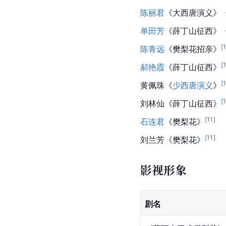
陈丽君
《大西唐演义》
单田芳
《
薛丁山征西
》
[
陈青远
《樊梨花招亲》
[
郝艳霞
《薛丁山征西》
[
黄佩珠
《
少西唐演义
》
[
刘林仙
《薛丁山征西》
[
11
]
石连君
《樊梨花》
[
11
]
刘兰芳
《樊梨花》
影视形象
剧名