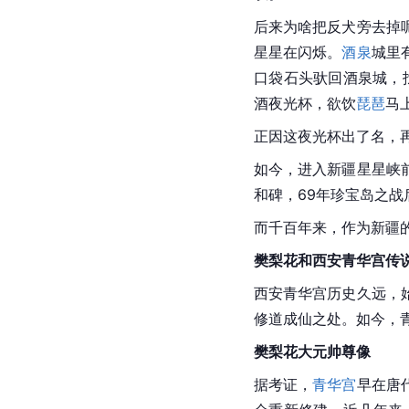
后来为啥把反犬旁去掉
星星在闪烁。
酒泉
城里
口袋石头驮回酒泉城，
酒夜光杯，欲饮
琵琶
马
正因这夜光杯出了名，再
如今，进入新疆星星峡
和碑，69年
珍宝岛
之战
而千百年来，作为新疆
樊梨花和西安青华宫传
西安青华宫历史久远，
修道成仙之处。如今，
樊梨花
大元帅
尊像
据考证，
青华宫
早在唐