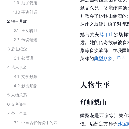
1.9
助子复唐
弑父杀兄，父亲便将她
1.10
事迹补遗
并教会了她移山倒海的
2
轶事典故
从此之后便开始了对理
2.1
玉女转世
她与丈夫
薛丁山
沙场挥
2.2
传说遗迹
远。她的传奇故事被多
3
后世纪念
剧等多次演绎。在我国
[
2
]
[
1
]
3.1
歇后语
英雄的
典型形象
。
4
艺术形象
4.1
文学形象
人物生平
4.2
影视形象
5
人物关系
拜师梨山
6
参考资料
7
条目合集
樊梨花是西凉寒江关守
7.1
中国古代传说中的四大巾帼英雄
强。后
苏定方
孙子
苏宝