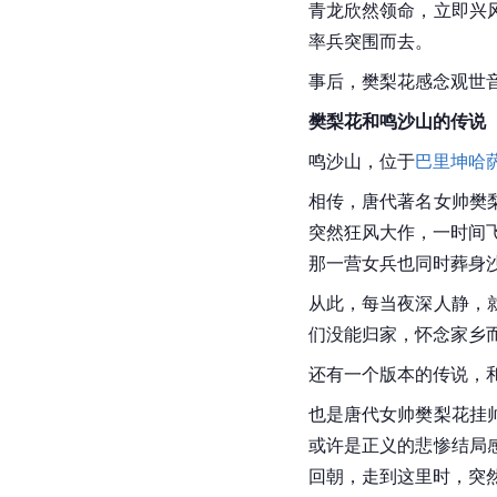
青龙
欣然领命，立即兴
率兵突围而去。
事后，樊梨花感念观世
樊梨花和鸣沙山的传说
鸣沙山，位于
巴里坤哈
相传，
唐代
著名女帅樊
突然狂风大作，一时间
那一营女兵也同时葬身
从此，每当夜深人静，
们没能归家，怀念家乡
还有一个版本的传说，
也是
唐代
女帅樊梨花挂
或许是正义的悲惨结局
回朝，走到这里时，突