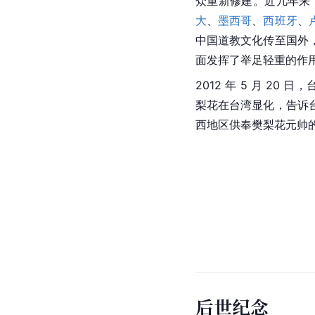
众重新修建。近几年来
大
、
墨西哥
、
西班牙
、
中国道教文化传至国外
面发挥了举足轻重的作
2012 年 5 月 2
梨花在
台湾
显化，告诉
西地区供奉樊梨花元帅
后世纪念