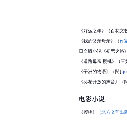
《好运之年》（百花文
《我的父亲母亲》（
作
日文版小说《
初恋之路
《道路母亲·樱桃》（三
《子洲的物语》（
関
[
gu
《葵花开放的声音》（関
电影小说
《樱桃》（
北方文艺出