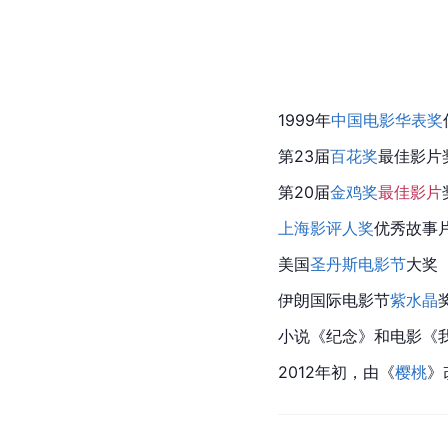
1999年
中国电影华表奖
第23届
百花奖
最佳影片
第20届
金鸡奖
最佳影片
上海影评人奖
优秀故事
美国
圣丹斯电影节
大奖
伊朗国际电影节
紫水晶
小说《纪念》和电影《
2012年初，由《
樱桃
》