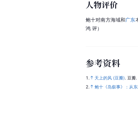
人物评价
鲍十对南方海域和
广东
鸿 评）
参
考
资
料
1.
天上的风 (豆瓣)
.
豆瓣
2.
鲍十《岛叙事》：从东