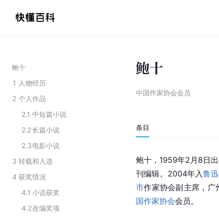
鲍十
鲍十
1
人物经历
中国作家协会会员
2
个人作品
2.1
中短篇小说
条目
2.2
长篇小说
2.3
电影小说
鲍十，1959年2月8日
3
转载和入选
刊编辑。2004年入
鲁迅
4
获奖情况
市
作家协会副主席，广
4.1
小说获奖
国作家协会
会员。
4.2
改编奖项