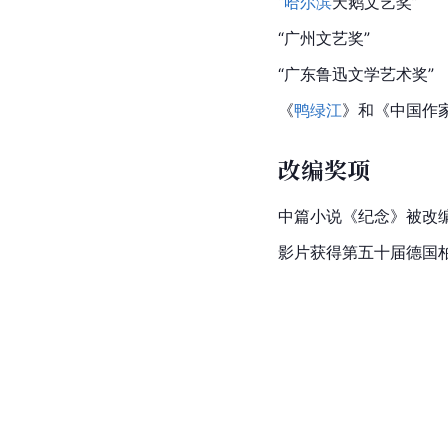
“
哈尔滨
天鹅文艺奖”
“广州文艺奖”
“广东鲁迅文学艺术奖”
《
鸭绿江
》和《中国作
改编奖项
中篇小说《纪念》被改
影片获得第五十届
德国