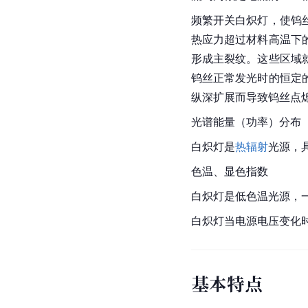
频繁开关白炽灯，使
钨
热应力超过材料高温下
形成主裂纹。这些区域
钨丝正常发光时的恒定
纵深扩展而导致钨丝点
光谱能量（功率）分布
白炽灯是
热辐射
光源，
色温、显色指数
白炽灯是低色温光源，一般
白炽灯当电源电压变化
基本特点