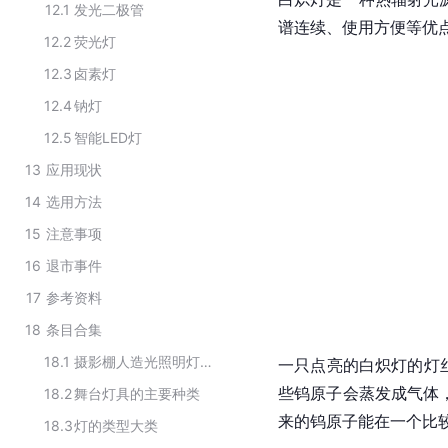
12.1
发光二极管
谱连续、使用方便等优
12.2
荧光灯
12.3
卤素灯
12.4
钠灯
12.5
智能LED灯
13
应用现状
14
选用方法
15
注意事项
16
退市事件
17
参考资料
18
条目合集
18.1
摄影棚人造光照明灯具的种类
一只点亮的白炽灯的
灯
些钨
原子
会蒸发成气体
18.2
舞台灯具的主要种类
来的钨
原子能
在一个比
18.3
灯的类型大类