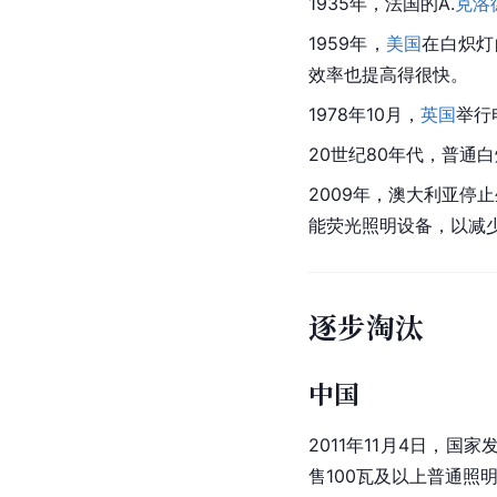
1935年，法国的A.
克洛
1959年，
美国
在白炽灯
效率也提高得很快。
1978年10月，
英国
举行
20世纪80年代，普通
2009年，澳大利亚停
能荧光照明设备，以减
逐步淘汰
中国
2011年11月4日，
售100瓦及以上普通照