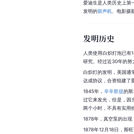
爱迪生
是人类历史上第
发明的
留声机
、
电影摄
发明历史
人类使用白炽灯泡已有1
研究。经过近30年的
白炽灯的发明，美国通
达成协议，合资组建了
1845年，
辛辛那提
的斯
过它来发光，但是，因
两个小时，不具有实用
1878年，真空泵的出
1878年12月18日