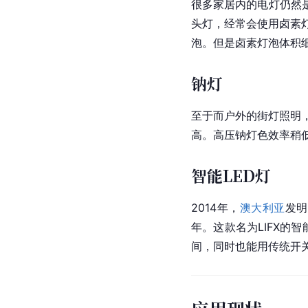
很多家居内的电灯仍然
头灯，经常会使用卤素灯
泡。但是卤素灯泡体积
钠灯
至于而户外的街灯照明
高。高压钠灯色效率稍
智能LED灯
2014年，
澳大利亚
发明
年。这款名为LIFX的
智
间，同时也能用传统开关