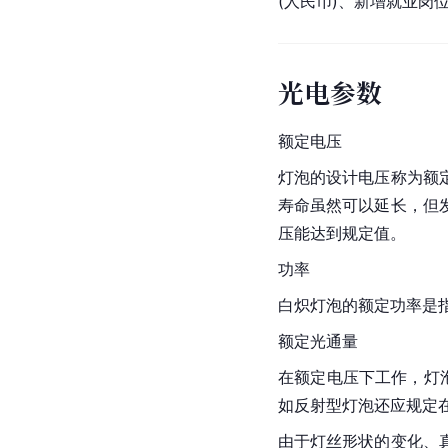
(人民币)、新增就业岗位
光电参数
额定电压
灯泡的设计电压称为额
寿命虽然可以延长，但
压能达到规定值。
功率
白炽灯泡的
额定功率
是
额定光通量
在额定电压下工作，灯泡
如反射型灯泡还应规定
由于
灯丝
形状的变化、