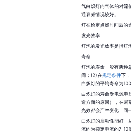
气白炽灯内气体的对流
通
衰减
情况较好。
灯在给定点燃时间后的
发光效率
灯泡的发光效率是指灯
寿命
灯泡的寿命一般有两种
间；(2)在
规定条件
下，
白炽灯的平均寿命为100
白炽灯的寿命受电源电
造方面的原因），在局
光效都会产生变化，同
白炽灯的启动性能好，
流约为
额定电流
的7-