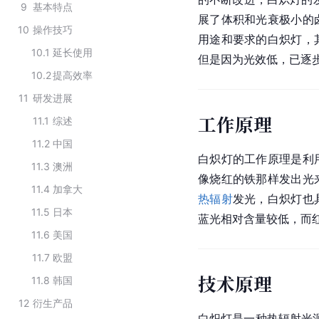
9
基本特点
展了体积和光衰极小的
10
操作技巧
用途和要求的白炽灯，
10.1
延长使用
但是因为光效低，已逐
10.2
提高效率
11
研发进展
工作原理
11.1
综述
11.2
中国
白炽灯的工作原理是利
11.3
澳洲
像烧红的铁那样发出光
11.4
加拿大
热辐射
发光，白炽灯也
11.5
日本
蓝光相对含量较低，而
11.6
美国
11.7
欧盟
技术原理
11.8
韩国
12
衍生产品
白炽灯是一种
热辐射
光