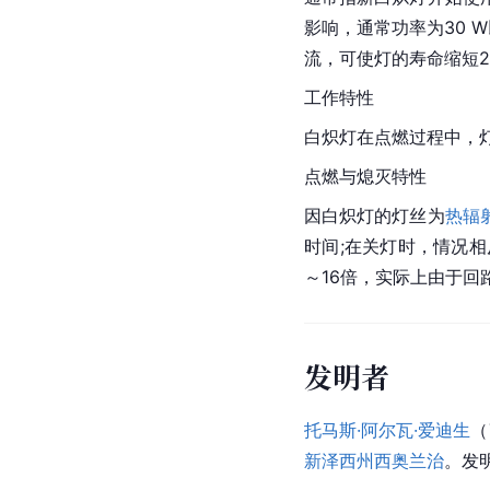
影响，通常功率为30 
流，可使灯的寿命缩短2
工作特性
白炽灯在点燃过程中，
点燃与熄灭特性
因白炽灯的灯丝为
热辐
时间;在关灯时，情况
～16倍，实际上由于回
发明者
托马斯·阿尔瓦·爱迪生
（
新泽西州
西奥兰治
。发