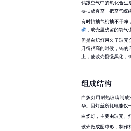
钨跟空气中的氧化合生
要抽成真空，把空气统
有时怕抽气机抽不干净
磷
，玻壳里残留的氧气
但是白炽灯用久了玻壳
升得很高的时候，钨的
上，使玻壳慢慢
黑化
，
组成结构
白炽灯用耐热玻璃制成
华。因灯丝所耗电能仅
白炽灯，主要由玻壳、
玻壳做成圆球形，制作