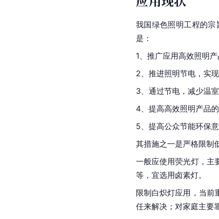
应用现状
我国绿色照明工程的宗
是：
1、推广应用高效照明产
2、推进照明节电，实现照
3、通过节电，减少
温室
4、提高高效照明产品
5、提高公众节能环保
其措施之一是严格限制
一般应使用荧光灯，主
等，宜选用
卤素灯
。
限制白炽灯应用，当前
任来解决；对家庭主要