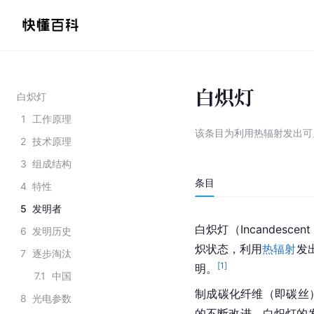
白炽灯
白炽灯
1
工作原理
该条目为
利用热辐射发出可
2
技术原理
3
组成结构
条目
4
特性
5
发明者
白炽灯（Incandescent L
6
发明历史
炽状态，利用
热辐射
发
7
逐步淘汰
[
1
]
明。
7.1
中国
制成碳化纤维（即碳丝
8
光电参数
的不断改进，白炽灯的发