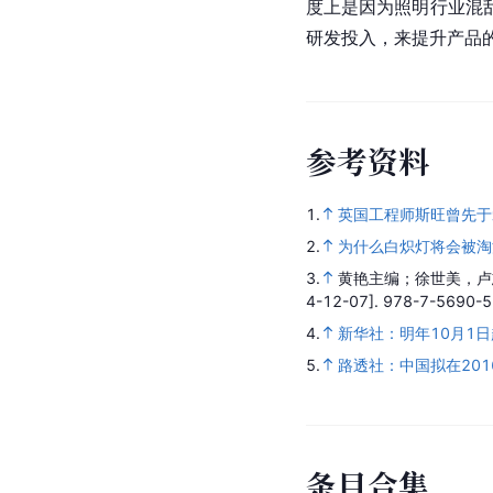
度上是因为照明行业混
研发投入，来提升产品
参
考
资
料
1.
英国工程师斯旺曾先于
2.
为什么白炽灯将会被淘
3.
黄艳主编；徐世美，卢
4-12-07].
978-7-5690-5
4.
新华社：明年10月1日起
5.
路透社：中国拟在2016
条
目
合
集