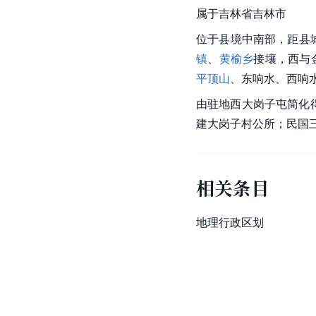
属于吉林省吉林市
位于县境中南部，距县
镇
、
黄榆乡
接壤，西与
平顶山
、东响水、西响
由驻地西大岗子屯简化得
建大岗子村公所；民国三
相关条目
地理行政区划