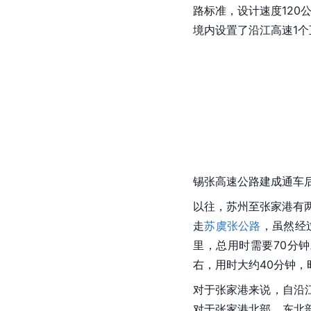
路标准，设计速度120
境内设置了沿江高速1
锡张高速公路建成通车
以往，苏州至张家港有
走
苏虞张公路
，虽然经
里，总用时需要70分
右，用时大约40分钟，
对于张家港来说，自
沿
对于张家港北部、东北