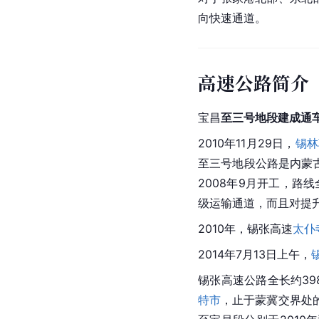
向快速通道。
高速公路简介
宝昌
至三号地段建成通
2010年11月29日，
锡林
至三号地段公路是内蒙
2008年9月开工，路
级
运输通道，而且对提
2010年，锡张高速
太仆
2014年7月13日上午，
锡张高速公路全长约39
特市
，止于蒙冀交界处