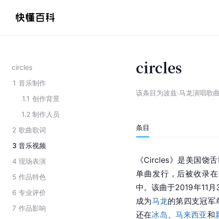
circles
circles
1
音乐制作
该条目为
波兹·马龙演唱歌
1.1
创作背景
1.2
制作人员
条目
2
歌曲歌词
3
音乐视频
《Circles》是
美国
饶舌
4
现场表演
单曲发行，后被收录在他的第
5
作品特色
中。该曲于2019年1
6
专业评价
成为
马龙
的第四支冠军
7
作品影响
还在
冰岛
、
马来西亚
和