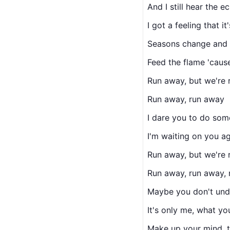
And I still hear the 
I got a feeling that it'
Seasons change and 
Feed the flame 'cause
Run away, but we're r
Run away, run away
I dare you to do som
I'm waiting on you ag
Run away, but we're r
Run away, run away,
Maybe you don't und
It's only me, what yo
Make up your mind, t