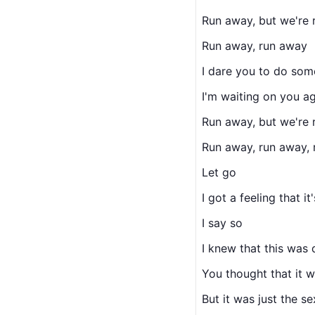
Run away, but we're r
Run away, run away
I dare you to do som
I'm waiting on you ag
Run away, but we're r
Run away, run away,
Let go
I got a 
feeling
 that it
I say so
I knew that this was
You thought that it w
But it was just the s