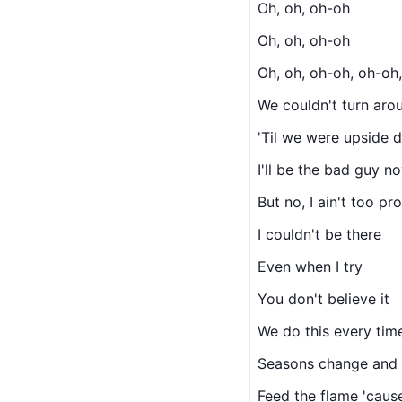
Oh, oh, oh-oh
Oh, oh, oh-oh
Oh, oh, oh-oh, oh-oh
We couldn't turn aro
'Til we were upside 
I'll be the bad guy n
But no, I ain't too pr
I couldn't be there
Even when I try
You don't believe it
We do this every tim
Seasons change and 
Feed the flame 'cause