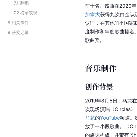
7.1
翻唱
前十名。该曲在2020
7.2
榜单表现
加拿大
获得九次白金认
8
相关事件
认证，在其他11个国家
度制作和年度歌曲提名。
9
获奖记录
歌曲奖。
音乐制作
创作背景
2019年8月5日，马龙在美
次现场演唱〈Circl
马龙
的
YouTube
频道。
放了一小段歌曲。〈Cir
的旋味构成，并带有“让