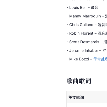
- Louis Bell – 录音
- Manny Marroquin – 
- Chris Galland – 混
- Robin Florent – 混
- Scott Desmarais 
- Jeremie Inhaber 
- Mike Bozzi – 
母带处
歌曲歌词
英文歌词