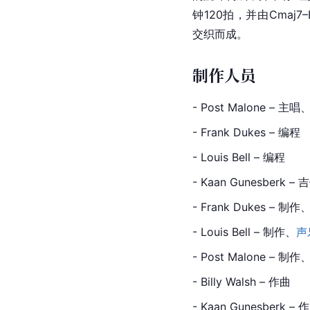
钟120拍，并由Cmaj7–Em
交织而成。
制作人员
- Post Malone – 主
- Frank Dukes – 编程
- Louis Bell – 编程
- Kaan Gunesberk – 
- Frank Dukes – 制
- Louis Bell – 制作、
声
- Post Malone – 制
- Billy Walsh – 作曲
- Kaan Gunesberk – 