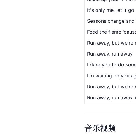
It's only me, let it go
Seasons change and 
Feed the flame 'cause
Run away, but we're r
Run away, run away
I dare you to do som
I'm waiting on you ag
Run away, but we're r
Run away, run away,
音乐视频