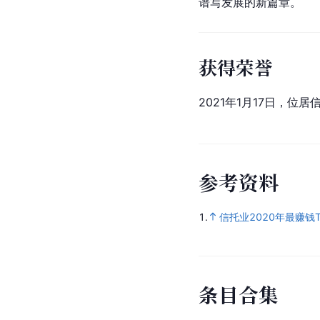
谱写发展的新篇章。
获得荣誉
2021年1月17日，位居
参
考
资
料
1.
信托业2020年最赚钱
条
目
合
集