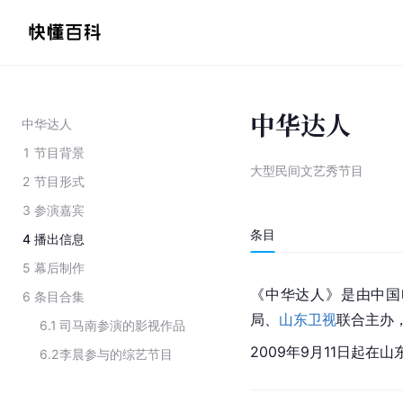
中华达人
中华达人
1
节目背景
大型民间文艺秀节目
2
节目形式
3
参演嘉宾
条目
4
播出信息
5
幕后制作
《中华达人》是由中国
6
条目合集
局、
山东卫视
联合主办
6.1
司马南参演的影视作品
2009年9月11日起在
6.2
李晨参与的综艺节目