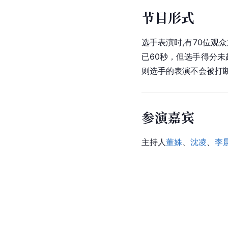
节目形式
选手表演时,有70位观
已60秒，但选手得分未
则选手的表演不会被打
参演嘉宾
主持人
董姝
、
沈凌
、
李