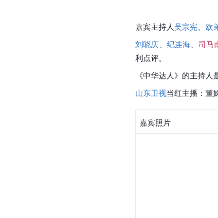
嘉宾主持人
吴宗宪
、
欧
刘晓庆
、
纪连海
、
司马
利点评。
《中华达人》的主持人
山东卫视
当红主播：董
嘉宾照片