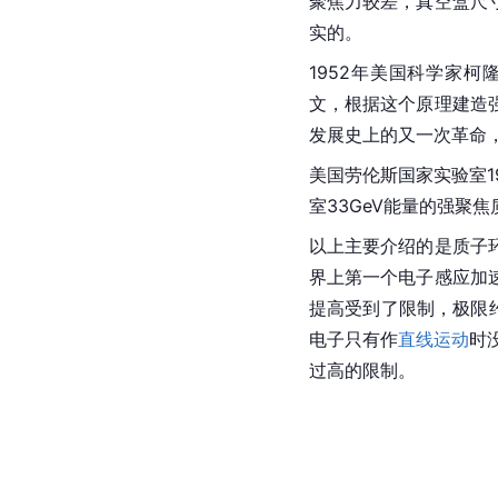
聚焦力较差，真空盒尺
实的。
1952年美国科学家柯隆（E
文，根据这个原理建造
发展史上的又一次革命
美国劳伦斯国家实验室19
室33GeV能量的强聚
以上主要介绍的是质子
界上第一个电子感应加
提高受到了限制，极限约
电子只有作
直线运动
时
过高的限制。