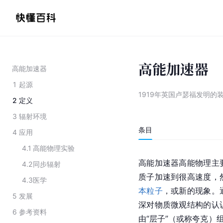
高能加速器
高能加速器
1
起源
1919年英国卢瑟福发明的
2
定义
3
辐射环境
条目
4
应用
4.1
高能物理实验
高能加速器高能物理主
4.2
同步辐射
质子
加速到很高速度，
4.3
医学
本粒子
，或新的现象。
5
发展
深对物质
微观
结构的认
6
参考资料
由“层子”（或称
夸克
）