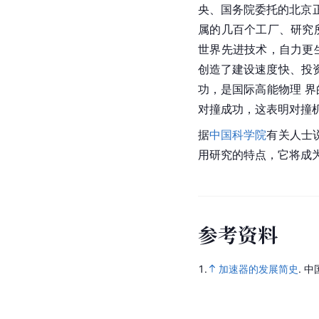
央、国务院委托的北京
属的几百个工厂、研究
世界先进技术，自力更
创造了建设速度快、投
功，是国际高能物理 
对撞成功，这表明对撞
据
中国科学院
有关人士
用研究的特点，它将成
参
考
资
料
1.
加速器的发展简史
.
中