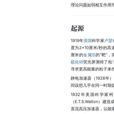
理论问题如弱相互作用
起源
1919年
英国
科学家
卢瑟
度为2×10厘米/秒的高
厘米的
金属箔
的“靶”
硫化锌
荧光屏测得了粒
寻求更高能量的粒子来作
静电加速器
（1928年
同设想几乎在同一时期
1932年美国科学家柯克
（E.T.S.Walto
直流高压加速器，以能量为