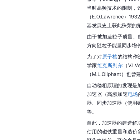
当时高频技术的限制，这
（E.O.Lawrence）1
器发展史上获此殊荣的
由于被加速粒子质量、
方向随粒子能量同步增
为了对
原子核
的结构作
学家
维克斯列尔
（V.I
（M.L.Oliphant
自动稳相原理的发现是
加速器（高频加速
电场
器
、同步加速器（使用
等。
自此，加速器的建造解
使用的磁铁重量和造价