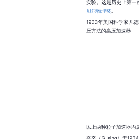
实验。这是历史上第一次
贝尔物理奖
。
1933年美国科学家凡德
压方法的高压加速器—
以上两种
粒子加速器
均
奈辛（G.Ising）于19