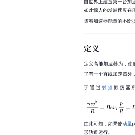
自世界上建造第一台加
如此惊人的发展速度在
随着加速器能量的不断
定义
定义高能
加速器
为，使
了有一个
直线加速器
外
于通过
射频
振荡器
由此可知，如果使
动量
形轨道运行。