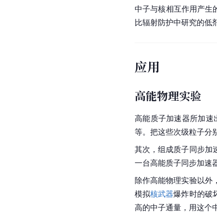
中子与核相互作用产生
比辐射防护中研究的低
应用
高能物理实验
高能质子
加速器
所加速
等。把这些次级粒子分
其次，组成
质子
同步加
一台高能质子同步加速
除作高能物理实验以外
模拟
核武器
爆炸时的破
高的
中子
通量，用这个