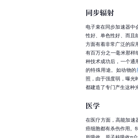
同步辐射
电子
束在同步
加速器
中
性好、单色性好、而且
方面有着非常广泛的应
有百万分之一毫米那样
种技术成功后，一个通
的特殊用途。如动物的
照，由于强度弱，曝光
都建造了专门产生这种
医学
在医疗方面，高能加速
癌细胞
都有杀伤作用。
所吸收，原子核吸收π