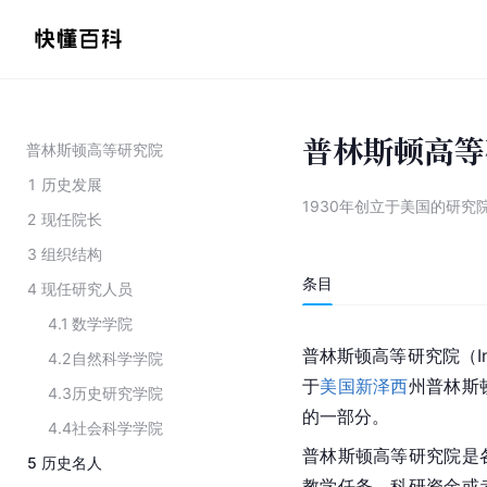
普林斯顿高等
普林斯顿高等研究院
1
历史发展
1930年创立于美国的研究
2
现任院长
3
组织结构
条目
4
现任研究人员
4.1
数学学院
普林斯顿高等研究院（Insti
4.2
自然科学学院
于
美国
新泽西
州普林斯
4.3
历史研究学院
的一部分。
4.4
社会科学学院
普林斯顿高等研究院是
5
历史名人
教学任务、科研资金或