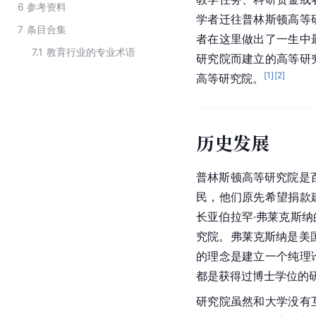
6
参考资料
学者迁往普林斯顿高等
7
条目合集
者在这里做出了一生中
7.1
教育行业的专业术语
研究院而建立的高等研
[
1
]
[
2
]
高等研究院。
历史发展
普林斯顿高等研究院是
民，他们原先希望捐款
长亚伯拉罕·弗莱克斯
究院。弗莱克斯纳是
美
的理念是建立一个纯理
都是获得过博士学位的
研究院虽然和大学没有