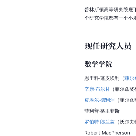
普林斯顿高等研究院底
个研究学院都有一个小
现任研究人员
数学学院
恩里科·蓬皮埃利（
菲尔
辛康·布尔甘
（菲尔兹奖
皮埃尔·德利涅
（菲尔兹
菲利普·格里菲斯
罗伯特·郎兰兹
（沃尔夫
Robert 
Mac
Pherson