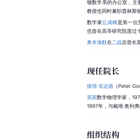
顿
数学系的办公室，主
教授也同时兼职普林斯
数学家
丘成桐
是第一位
也曾在高等研究院度过
奥本海默
在
二战
后曾长
现任院长
彼得·戈达德
（Peter G
英国
数学物理学家，19
1997年，与戴维·奥利
组织结构