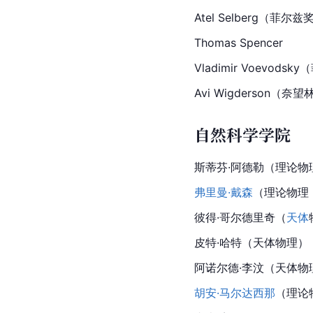
Atel Selberg（菲
Thomas Spencer
Vladimir Voevod
Avi Wigderson（
自然科学学院
斯蒂芬·阿德勒（理论物
弗里曼·戴森
（理论物理
彼得·哥尔德里奇（
天体
皮特·哈特（天体物理）
阿诺尔德·
李汶（天体物
胡安·马尔达西那
（理论