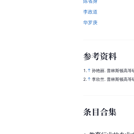
陈省身
李政道
华罗庚
参
考
资
料
1.
孙艳丽.
普林斯顿高等
2.
李欣竺.
普林斯顿高等
条
目
合
集