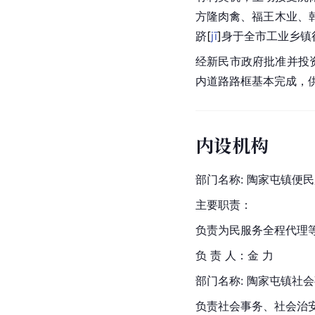
方隆肉禽、福王木业、
跻
[
jī
]
身于全市工业乡镇
经新民市政府批准并投资
内道路路框基本完成，
内设机构
部门名称: 陶家屯镇便
主要职责：
负责为民服务全程代理
负 责 人：金 力
部门名称: 陶家屯镇社
负责社会事务、社会治