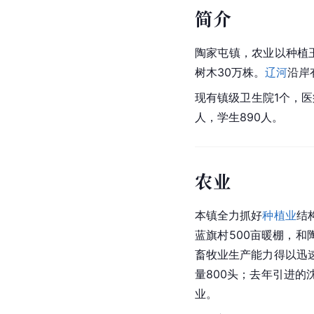
简介
陶家屯镇，农业以种植
树木30万株。
辽河
沿岸
现有镇级卫生院1个，医
人，学生890人。
农业
本镇全力抓好
种植业
结
蓝旗村500亩暖棚，和
畜牧业生产能力得以迅
量800头；去年引进
业。