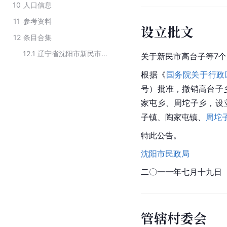
10
人口信息
11
参考资料
设立批文
12
条目合集
12.1
辽宁省沈阳市新民市下辖镇
关于
新民市
高台子等7
根据《
国务院关于行政
号）批准，撤销高台子
家屯乡、周坨子乡，设
子镇、陶家屯镇、
周坨
特此公告。
沈阳市民政局
二〇一一年七月十九日
管辖村委会