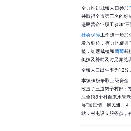
全力推进城镇人口参加
并取得全市第三名的好
进民营企业职工参加“三
社会保障
工作进一步加
发放到位，有力地促进
植，红薯栽植和
葡萄
栽
奖扶及补助及时足额兑
全镇人口出生率为1.2
本镇积极争取上级资金
改造了
三道岗子村
部；
决全镇8个村自来水管
展“知民情、解民难、
站，村屯设立服务点，