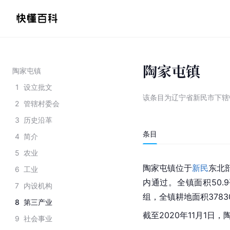
陶家屯镇
陶家屯镇
1
设立批文
该条目为
辽宁省新民市下辖
2
管辖村委会
3
历史沿革
条目
4
简介
5
农业
陶家屯镇位于
新民
东北
6
工业
内通过。全镇面积50.
7
内设机构
组，全镇耕地面积3783
8
第三产业
截至2020年11月1日
9
社会事业