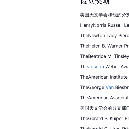
设立奖项
美国天文学会和他的分
HenryNorris 
Russell 
L
The
Newton 
Lacy Pi
TheHelen B. Warn
TheBeatrice M. Tinsl
The
Joseph 
Weber 
TheAmerican Inst
TheGeorge 
Van
Bies
TheAmerican Asso
美国天文学会的分支部
TheGerard P. Kui
TheHarold C. Urey P