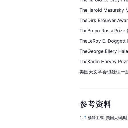
TheHarold 
Masursky 
TheDirk
 Brouwer 
Awa
TheBruno Rossi
TheLeRoy E. Dogg
TheGeorge Ellery Hal
The
Karen 
Harvey P
美国天文学会也处理一
参
考
资
料
1.
杨铮主编.
美国大词典