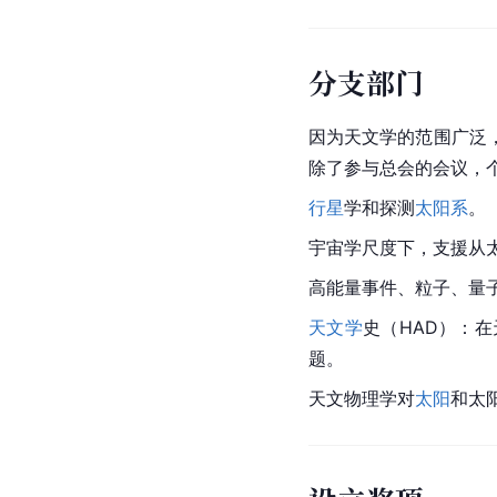
分支部门
因为天文学的范围广泛
除了参与总会的会议，
行星
学和探测
太阳系
。
宇宙学尺度下，支援从
高能量事件、粒子、量
天文学
史（HAD）：
题。
天文物理学对
太阳
和太