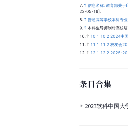
参
考
资
料
1.
1.1
1.2
开设院校
.
阳
2.
2.1
2.2
2.3
2.4
2.5
3.
3.1
3.2
3.3
3.4
3.5
3
3.28
3.29
3.30
3.31
3.3
教学质量国家标准（上册）
4.
许庆龙.
宇宙知识小百
5.
李麟.
宇宙奥妙
. 内蒙
6.
6.1
6.2
天文学人才短
7.
信息名称: 教育部关
23-05-16].
8.
普通高等学校本科专业
9.
本科生导师制对高校培