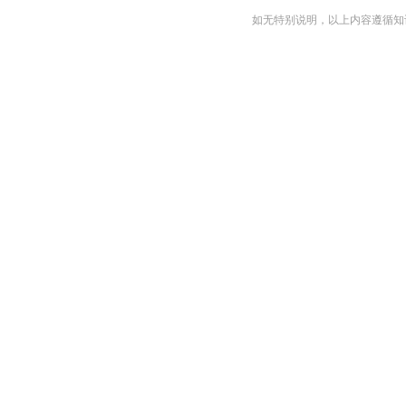
10.
10.1
10.2
2024中
11.
11.1
11.2
校友会2
12.
12.1
12.2
2025-
条
目
合
集
2023软科中国
如无特别说明，以上内容遵循知识共享