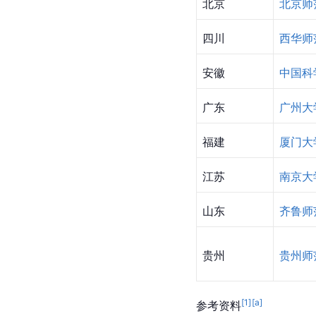
院制管理等教育管理方
开设院校
地区
开设院
上海
上海交
云南
云南大
北京
北京师
四川
西华师
安徽
中国科