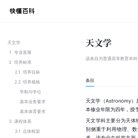
天文学
天文学
1
专业发展
该条目为
普通高等教育本科
2
培养标准
2.1
培养目标
条目
2.2
培养规格
学制与学位
天文学（Astrono
基本业务要求
本修业年限为四年，授
基本体育要求
天文学科主要分为天体
3
课程体系
别侧重于利用物理、数
3.1
总体框架
术。该专业在科学方面