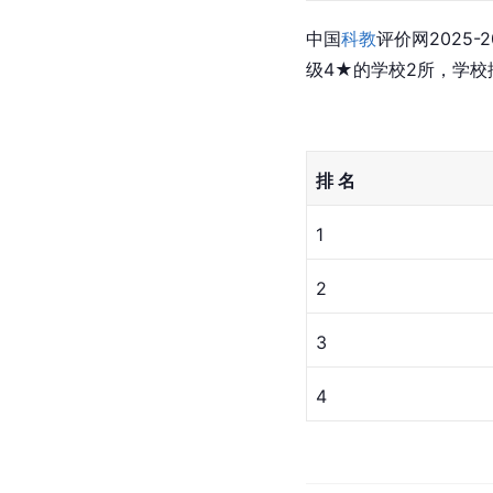
A+
5
A
6
B++
7
B++
7
B++
7
B++
7
B+
11
中国
科教
评价网2025
级4★的学校2所，学校