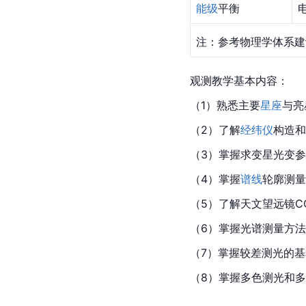
能级
平衡
注：参考物理学体系建
观测教学基本内容：
（1）熟悉主要
星座
与亮
（2）了解
经纬仪
构造和
（3）掌握求变星光变
（4）掌握
谱线
轮廓测量
（5）了解天文望远镜C
（6）掌握光谱测量方
（7）掌握较差测光的
（8）掌握多色测光和