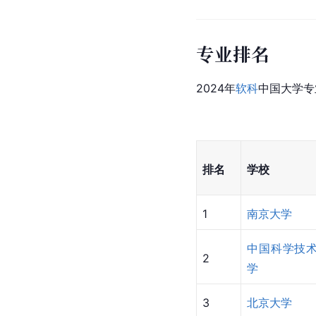
广东
广州大
福建
厦门大
江苏
南京大
山东
齐鲁师
贵州
贵州师
[
1
]
[a]
参考资料
专业排名