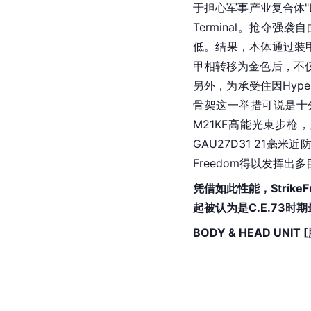
于担心军事产业复合体"L
Terminal。抢夺强
低。结果，本体通过装
甲相转移为金色后，不
另外，为承受住因
Hype
骨架这一举措可说是十
M21KF高能光束步枪，
GAU27D31 21毫
Freedom得以发挥出多
凭借如此性能，StrikeFre
起被认为是C.E.73时
BODY & HEAD UNIT