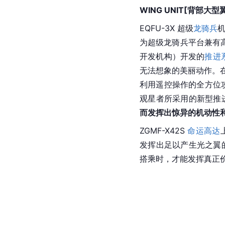
WING UNIT[背部大型
EQFU-3X 超级
龙骑兵
机
为超级龙骑兵平台兼有
开发机构）开发的
推进
无法想象的美丽动作。
利用遥控操作的全方位攻
观星者所采用的新型推
而发挥出惊异的机动性
ZGMF-X42S 
命运高达
发挥出足以产生光之翼的
搭乘时，才能发挥真正