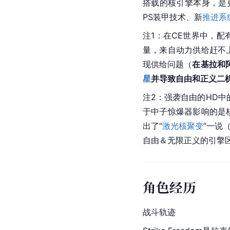
搭载的核引擎本身，是
PS装甲技术、新
推进系
注1：在CE世界中，
量，来自动力供给赶不
现供给问题（
在基拉和
星
并导致自由和正义二机
注2：强袭自由的HD中的核
于中子惊爆器影响的是
出了“
激光
核聚变
”一说
自由＆无限正义的引擎
角色经历
战斗轨迹