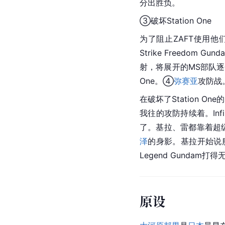
分出胜负。
③破坏Station One
为了阻止ZAFT使用他们
Strike 
Freedom
 Gun
射，将展开的MS部队逐个
One。④
弥赛亚
攻防战
在破坏了Station One的
我往的攻防持续着。Infin
了。基拉、雷都靠着超
泽
的身影。基拉开始说
Legend Gundam打
原设