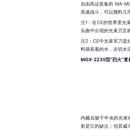
自由高达
装备的 MA-M0
高速战斗，可以预料几
注1：在CE的世界里光
头曲中出现的光束刃互
注2：CE中光束军刀
料袋装着的水，去切水
MGX-2235型“烈火”
内藏在躯干中央的光束炮
射是它的缺点；但其威力，