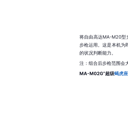
将
自由高达
MA-M2
步枪运用。这是本机为
的状况判断能力。
注：组合后步枪范围会
MA-M02G“超级
蝎虎座