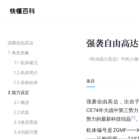
强袭自由高达
强袭自由高达
1
角色形象
《机动战士高达》中的人物
1.1
机体诸元
1.2
机体简介
条目
1.3
名称由来
2
能力设定
强袭自由高达，出自
2.1
概述
CE74年大战中第三势
2.2
武装
[
1
]
势力的最新科技结晶
2.3
推进系统
机体编号是ZGMF——
2.4
内部引擎
——三舰同盟——ZA