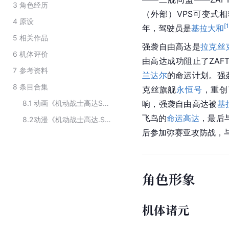
3
角色经历
（外部）VPS可变式相
4
原设
[
年，驾驶员是
基拉大和
5
相关作品
强袭自由高达是
拉克丝
6
机体评价
由高达成功阻止了ZAF
7
参考资料
兰达尔
的命运计划。强
8
条目合集
克丝旗舰
永恒号
，重创
8.1
动画《机动战士高达SEED》中的角色
响，强袭自由高达被
基
飞鸟的
命运高达
，最后
8.2
动漫《机动战士高达.SEED.DESTINY》及其衍生作品中的机体
后参加弥赛亚攻防战，
角色形象
机体诸元