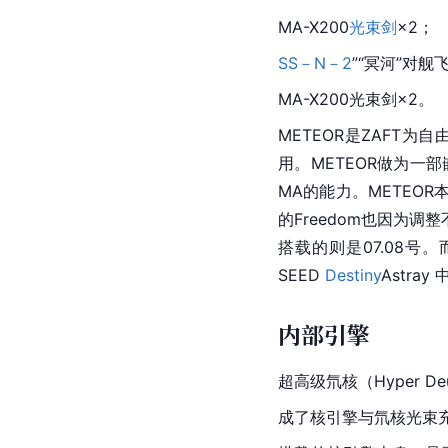
MA-X200
光束剑
×2；
SS－N－2
”“冥河”对舰
MA-X200光束剑×2。
METEOR是ZAFT为
自
用。METEOR做为一
MA的能力。METEO
的Freedom也因为调
搭载的则是07.08号
SEED 
Destiny
Astra
内部引擎
超高级氘核（
Hyper
 De
成了核引擎与氘核光束充电系