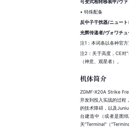
可变式相转移装甲/ヴァリアブ
• 特殊配备
反中子干扰器/ニュー
光辉传递者/ヴォワ
チュ
注1：本词条以各种官
注2：关于高度，CE
（神意、观星者）。
机体简介
ZGMF-X20A Strike 
Fr
开发到投入实战的过程，以
的技术障碍，以及Juni
台建造中（或者是图纸
关"Terminal"（"