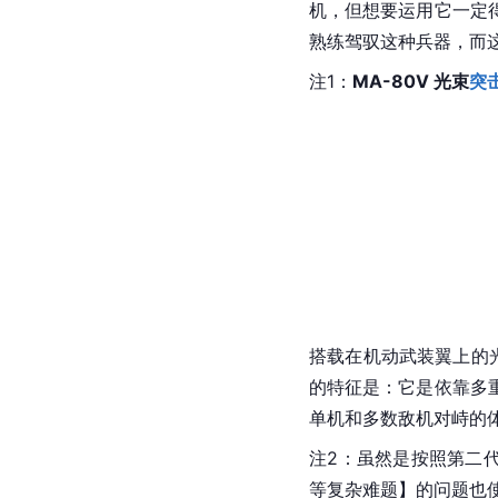
机，但想要运用它一定
熟练驾驭这种兵器，而这也是
注1：
MA-80V 光束
突
搭载在机动武装翼上的
的特征是：它是依靠多
单机和多数敌机对峙的
注2：虽然是按照第二
等复杂难题】的问题也