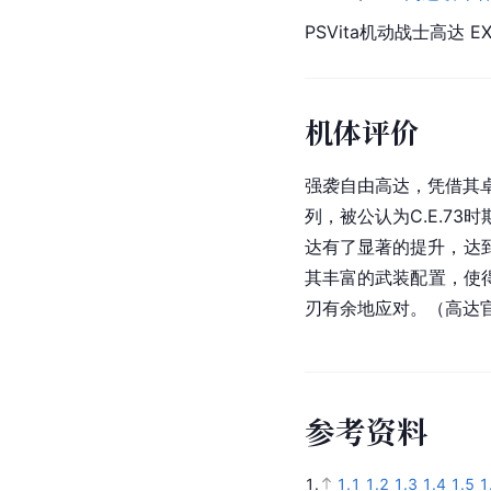
PSVita机动战士高达 EX
机体评价
强袭自由高达，凭借其
列，被公认为C.E.7
达有了显著的提升，达到
其丰富的武装配置，使
刃有余地应对。（高达
参
考
资
料
1.
1.1
1.2
1.3
1.4
1.5
1