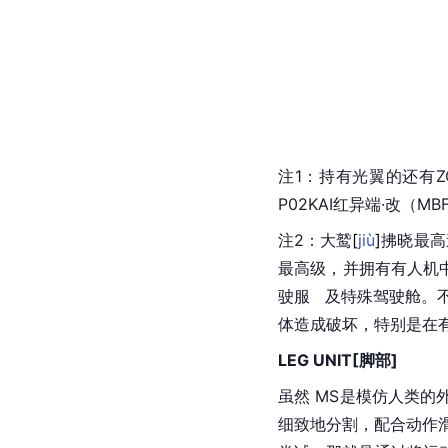
注1：持有光翼的还有ZGM
P02KAI红异端·改（
注2：大
鹫
[
jiù
]
拂晓最高
最高级，并拥有有人机
驶服   及特殊驾驶舱
体造成破坏，特别是在
LEG UNIT[脚部]
虽然 MS是模仿人类
细致地分割，配合动作