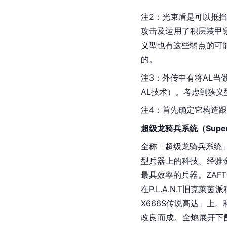
注2：光束盾是可以抵
攻击及运用了积层装甲
义型也有这些弱点的可
的。
注3：外传中有将AL
AL技术）。考虑到狭义
注4：首先确定它构造
超级龙骑兵系统（Super D.
全称「超级龙骑兵系统」或“
型兵器上的科技。经雅金
最具效率的兵器。ZA
在
P.L.A.N.T
旧克莱茵派科
X666S传说高达」上。
改良而成。全炮展开下