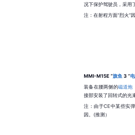
况下保护驾驶员，采用
注：在射程方面“烈火
MMI-
M15E “
旗鱼
 3 ”
电
装备在腰两侧的
磁道炮
接部安装了回转式的光
注：由于CE中某些实
因。(推测）