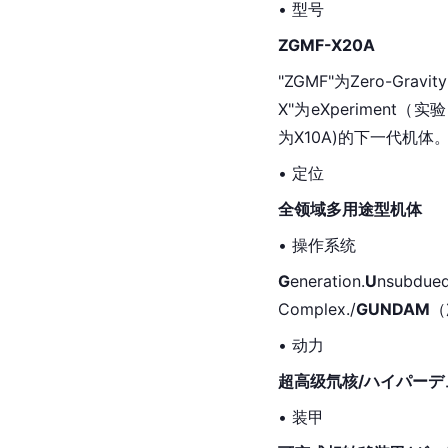
• 型号
ZGMF-X20A
"ZGMF"为Zero-Gra
X"为eXperiment（
为X10A)的下一代机体
• 定位
全领域多用途型机体
• 操作系统
G
eneration.
U
nsubdued
Complex./
GUNDAM
（
• 动力
超高级氘核/ハイパーデ
• 装甲