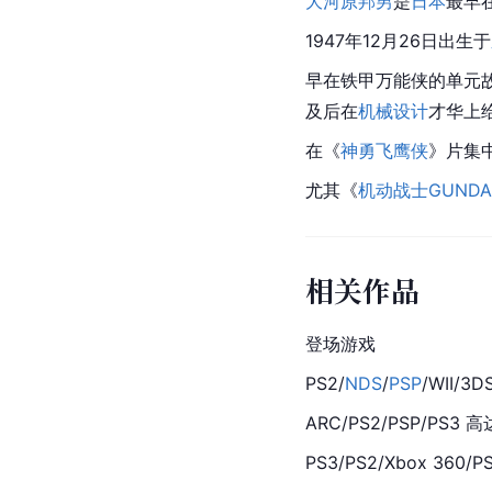
大河原邦男
是
日本
最早
1947年12月26日出生于
早在铁甲万能侠的单元
及后在
机械设计
才华上
在《
神勇飞鹰侠
》片集
尤其《
机动战士GUND
相关作品
登场游戏
PS2/
NDS
/
PSP
/WII/3
ARC/PS2/PSP/PS3 
PS3/PS2/Xbox 360/PS