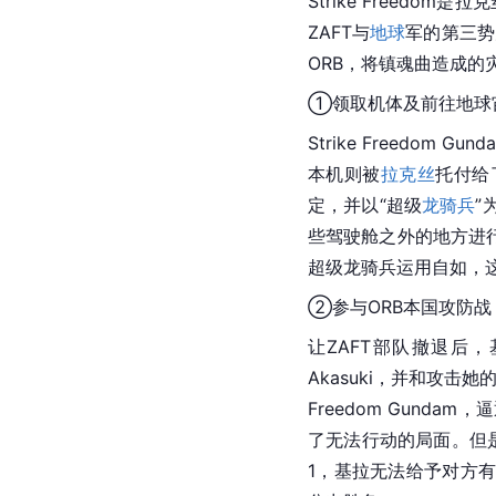
Strike Freedom是
拉克
ZAFT与
地球
军的第三势
ORB，将镇魂曲造成的
①领取机体及前往地球
Strike Freedom Gun
本机则被
拉克丝
托付给
定，并以“超级
龙骑兵
”
些驾驶舱之外的地方进行了攻
超级龙骑兵运用自如，
②参与ORB本国攻防战
让ZAFT部队撤退后，基拉和乘
Akasuki，并和攻击她
Freedom Gundam
了无法行动的局面。但是，
1，基拉无法给予对方