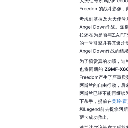
大天使号
所属的
Freed
Freedom的战斗影
考虑到基拉及大天使号
Angel Down作战。派
拉还在为是否与Z.A.
的一号引擎并将其爆炸
Angel Down作战的
为了犒赏真的功绩，迪
也将同期的 
ZGMF-X66
Freedom
产生了严重质疑
阿斯兰的自由行动，后
阿斯兰已经不能再继续
下杀手，提前在
美玲·霍
和Legend前去捉拿
萨卡成功救出。
迪兰达尔议长在之后就