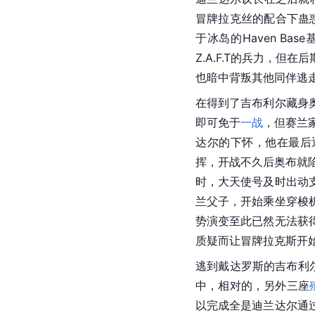
冒牌拉克丝的配合下蛊惑
于冰岛的Haven B
Z.A.F.T的兵力，但
也暗中背叛其他同伴逃
在得到了吉布利尔藏身
即可免于
一战
，但赛兰
达尔的下怀，他在最后
挥，开战不久后奥布就
时，
大天使号
及时出动
兰父子，开始乘坐穿梭
势演变至此已然无法获
质疑而让冒牌拉克斯开
逃到
戴达罗斯
的吉布利
中，相对的，另外三座
以完成全是迪兰达尔通