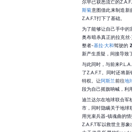
尔早已获悉流亡的Z.A
斯菊
意图借此来制造新
Z.A.F.T打下了基础。
为了能够让自己手中的
奥布暗杀真正的拉克丝·
整者-
基拉·大和
驾驶的 
新产生质疑，间接导致
与此同时，与前来P.L
了Z.A.F.T。同时还将新
特权。让
阿斯兰
前往
地
段为自己摇旗呐喊，利
迪兰达尔在地球联合军
市，同时隐瞒关于地球
用光束兵器-镇魂曲的情
Z.A.F.T军以救世主