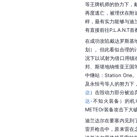
等王牌机师的协力下，
再度逃亡，被埋伏在附近
样，最有实力能够与迪
有直接前往
P.L.A.N.T
首
在成功攻陷
戴达罗斯
基
划）。但此看似合理的
况下以试射为借口用镇
邦、斯堪地纳维亚王国
中继站：Station 
及
永恒号
等人的努力下
达
）击毁动力部分被迫弃舰，镇
达-
不知火
装备）的机
METEOr装备攻击下大
迪兰达尔在要塞内见到
雷开枪击中，原来雷在