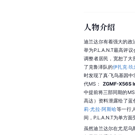
人物介绍
迪兰达尔有着强大的政
举为
P.L.A.N.T
最高评议
调整者居民，宽恕了大部
了
克鲁泽
队的
伊扎克·玖
时发现了
真·飞鸟
基因中S
代MS： 
ZGMF-X56S I
中提前将三部同期的MS
高达）资料泄露给了蓝
莉·尤拉·阿斯哈
等一行人
间，
P.L.A.N.T
为单方面
虽然迪兰达尔在尤尼乌