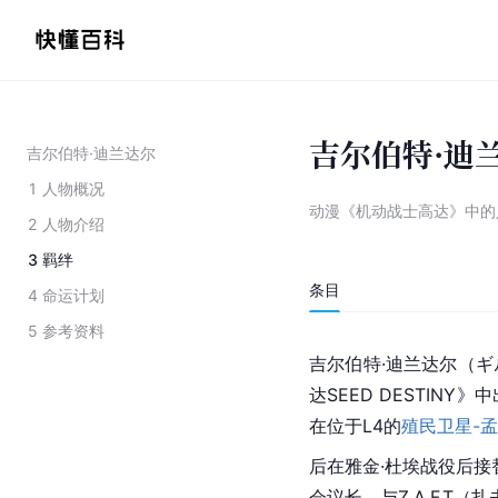
吉尔伯特·迪
吉尔伯特·迪兰达尔
1
人物概况
动漫《机动战士高达》中的
2
人物介绍
3
羁绊
条目
4
命运计划
5
参考资料
吉尔伯特·迪兰达尔（
达SEED DESTINY
在位于L4的
殖民
卫星-
孟
后在雅金·杜埃战役后接替
会议长。与Z.A.F.T（