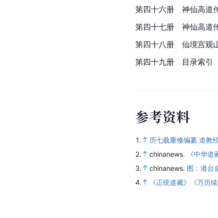
第四十六册　神仙高道
第四十七册　神仙高道
第四十八册　仙境宫观
第四十九册　目录
索引
参
考
资
料
1.
历七载重修编纂 道教
2.
chinanews.
《中华道
3.
chinanews.
图：港台
4.
《正统道藏》《万历续