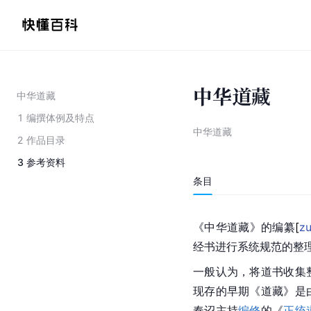
中华道藏
中华道藏
1
编撰体例及特点
中华道藏
2
作品目录
3
参考资料
条目
《中华道藏》的编
纂
[
z
经书进行系统规范的整
一般认为，将道书收集
现存的早期《道藏》是
奉诏主持
编修
的《
正统