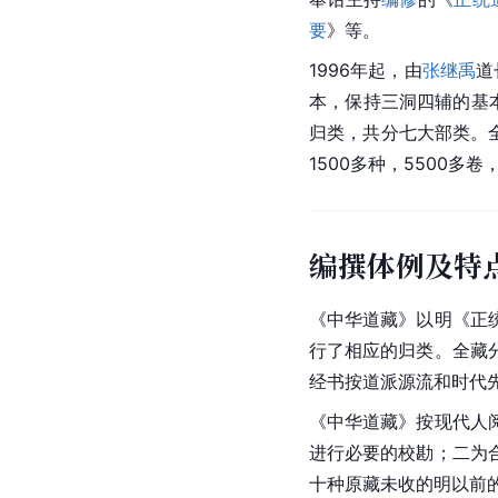
要
》等。
1996年起，由
张继禹
道
本，保持三洞四辅的基
归类，共分七大部类。全
1500多种，5500多卷
编撰体例及特
《中华道藏》以明《
正
行了相应的归类。全藏
经书按道派源流和时代
《中华道藏》按现代人
进行必要的校勘；二为
十种原藏未收的明以前