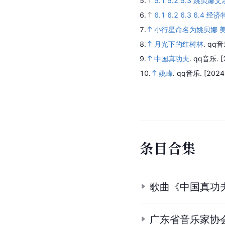
1.
1.1
1.2
1.3
1.4
1.5
1
2.
2.1
2.2
2.3
2.4
2.5
2
圳音乐情缘
.
深圳音乐厅.
[
3.
3.1
3.2
3.3
3.4
3.5
3
4.
4.1
4.2
4.3
4.4
4.5
4
5.
5.1
5.2
5.3
姚贝娜父
6.
6.1
6.2
6.3
6.4
经济
7.
小行星命名为姚贝娜 
8.
月光下的红树林
.
qq音
9.
中国真功夫
.
qq音乐.
[
10.
姚峰
.
qq音乐.
[2024