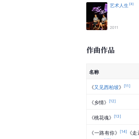
[
3
]
艺术人生
2011
作曲作品
名称
[
11
]
《
又见西柏坡
》
[
12
]
《乡情》
[
13
]
《桃花魂》
[
14
]
《一路有你》
《走