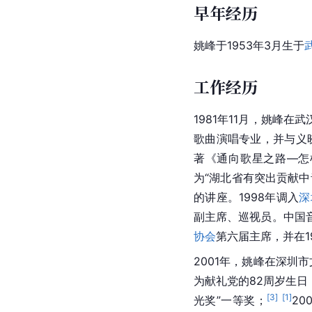
早年经历
姚峰于1953年3月生于
工作经历
1981年11月，姚峰在
歌曲演唱专业，并与义
著《通向歌星之路—怎
为“湖北省有突出贡献中
的讲座。1998年调入
深
副主席、巡视员。中国
协会
第六届主席，并在1
2001年，姚峰在深圳
为献礼党的82周岁生日
[
3
]
[
1
]
光奖
”
一等奖
；
20