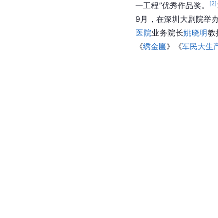
[
2
]
一工程”优秀作品奖。
9月，在深圳大剧院举
医院
业务院长
姚晓明
教
《
绣金匾
》《
军民大生