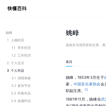
姚峰
姚峰
1
人物经历
该条目为
深圳音协主席
，
查
1.1
早年经历
1.2
工作经历
条目
2
个人生活
3
个人作品
姚峰，1953年3月生于
3.1
演唱单曲
家
，
中国音乐家协会
会
3.2
参加节目
[
1
]
职副主席。
3.3
作曲作品
1981年11月，姚峰在
武
3.4
改编作品
为“湖北省有突出贡献中