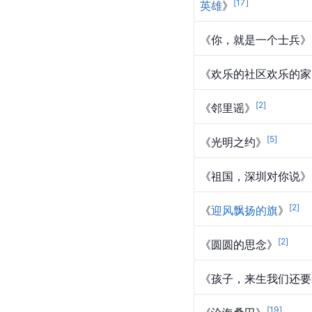
[
17
]
英雄
》
《你，就是一个士兵》
《欢乐的社区欢乐的家
[
2
]
《邻里谣》
[
5
]
《光明之约》
《祖国，深圳对你说》
[
2
]
《
迎风飘扬的旗
》
[
2
]
《
圆圆的思念
》
《孩子，来生我们还要
[
19
]