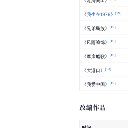
《沧海桑田》
[
19
]
《
我生在1978
》
[
19
]
《兄弟民族》
[
19
]
《风雨缠绵》
[
19
]
《摩崖船歌》
[
19
]
《大港口》
[
19
]
《
我爱中国
》
改编作品
时间