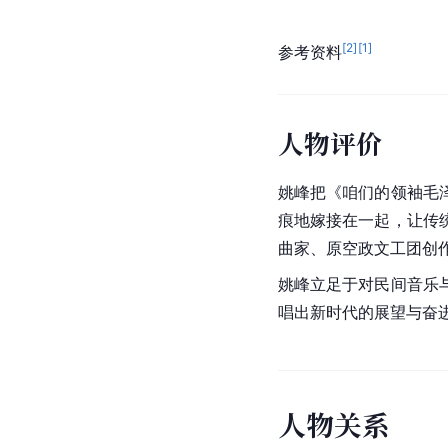
局“星光奖”
·
金奖
获
2003
／
又见西柏坡
文化部
·
第十四届“群
2003
／
邻里谣
湖北省委、省政府
·
湖
1994
[
2
]
[
1
]
参考资料
人物评价
姚峰把《
咱们的领袖毛
痕地嫁接在一起，让传
曲家、原空政文工团创