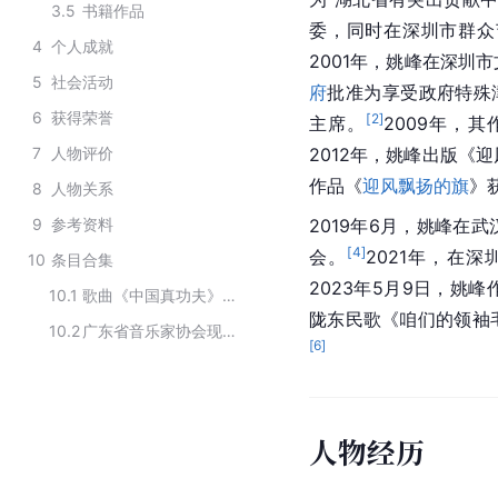
3.5
书籍作品
委，同时在深圳市群众
4
个人成就
2001年，姚峰在深圳
5
社会活动
府
批准为享受政府特殊
6
获得荣誉
[
2
]
主席。
2009年，
7
人物评价
2012年，姚峰出版《
迎
作品《
迎风飘扬的旗
》
8
人物关系
9
参考资料
2019年6月，姚峰在
武
[
4
]
会。
2021年，在
深
10
条目合集
2023年5月9日，姚
10.1
歌曲《中国真功夫》的主要创作者
陇东民歌《
咱们的领袖
10.2
广东省音乐家协会现任成员
[
6
]
人物经历