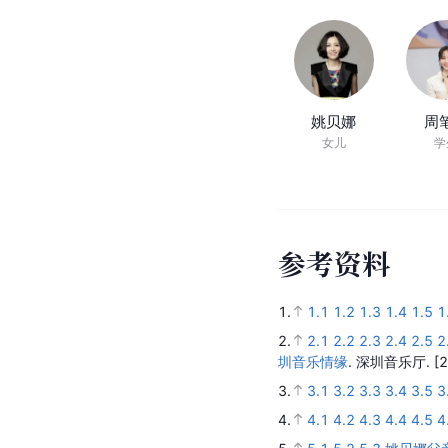
姚峰立足于对
民间音乐
唱出新时代的展望与奋
人
物
关
系
姚贝娜
周
女儿
学
参
考
资
料