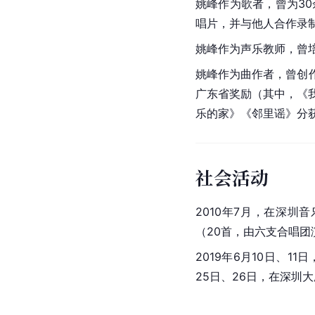
姚峰作为歌者，曾为3
唱片，并与他人合作录
姚峰作为
声乐
教师，曾
姚峰作为曲作者，曾创
广东省
奖励（其中，《
乐的家》《邻里谣》分
社会活动
2010年7月，在
深圳音
（20首，由六支合唱团
2019年6月10日、
25日、26日，在深圳