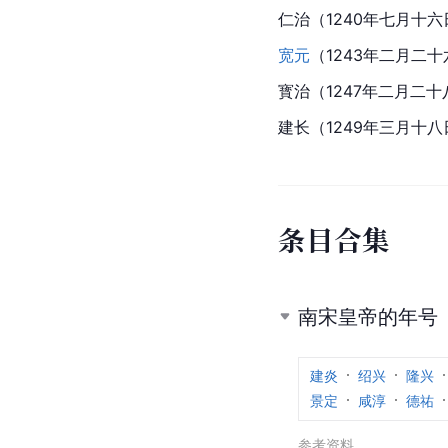
仁治（1240年七月十六
宽元
（1243年二月二
寳治（1247年二月二
建长（1249年三月十
条
目
合
集
南宋皇帝的年号
建炎
绍兴
隆兴
景定
咸淳
德祐
参考资料