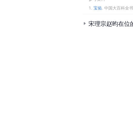
1.
宝佑
.
中国大百科全书
宋理宗赵昀在位