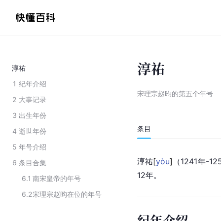
淳祐
淳祐
1
纪年介绍
宋理宗赵昀的第五个年号
2
大事记录
3
出生年份
条目
4
逝世年份
5
年号介绍
淳
祐
[
yòu
]
（1241年-1
6
条目合集
12年。
6.1
南宋皇帝的年号
6.2
宋理宗赵昀在位的年号
纪年介绍