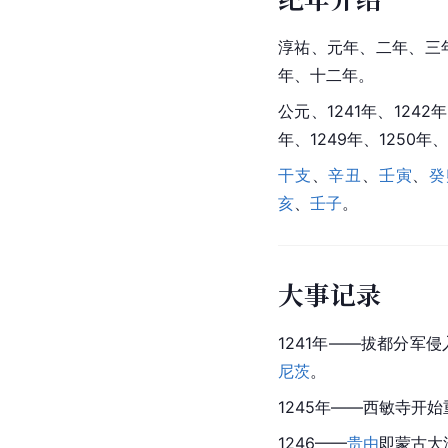
淳祐、元年、二年、三
年、十二年。
公元、1241年、1242年
年、1249年、1250年、
干支
、
辛丑
、
壬寅
、
癸
亥
、
壬子
。
大事记录
1241年——拔都分军
尼茨
。
1245年——
西敏寺
开始重
1246——
贵由
即蒙古大