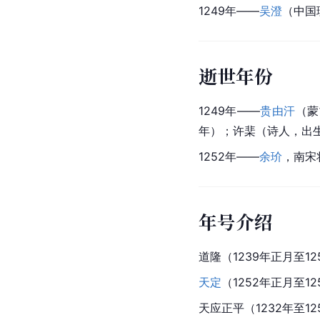
1249年——
吴澄
（
中国
逝世年份
1249年——
贵由汗
（蒙
年）；
许棐
（诗人，出
1252年——
余玠
，南宋
年号介绍
道隆（1239年正月至1
天定
（1252年正月至1
天应正平（1232年至12