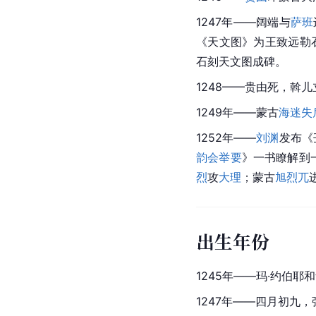
1247年——阔端与
萨班
《天文图》为王致远勒
石刻天文图成碑。
1248——贵由死，斡
1249年——蒙古
海迷失
1252年——
刘渊
发布《
韵会举要
》一书瞭解到
烈
攻
大理
；蒙古
旭烈兀
出生年份
1245年——玛·约伯
1247年——四月初九，