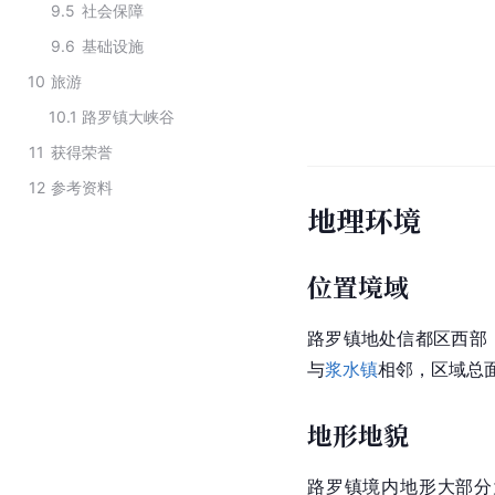
9.5
社会保障
9.6
基础设施
10
旅游
10.1
路罗镇大峡谷
11
获得荣誉
12
参考资料
地理环境
位置境域
路罗镇地处信都区西部
与
浆水镇
相邻，区域总面
地形地貌
路罗镇境内地形大部分