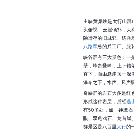
主峡黄巢峡是
太行山
群
头俯视，云崖倾扑，大
除遗存的旧城郭、练兵
八路军
总的
兵工厂
、服
峡谷群有三大景色：一
壁，峰峦叠嶂，上下错
直下，而由悬崖顶一深
瀑布之下，水声、风声
奇峡群的岩石大多是红
形成这种岩层，后经
燕
有50多处，如：神鹰石
眼、双龟戏石、
龙首崖
群景区是八百里
太行
的