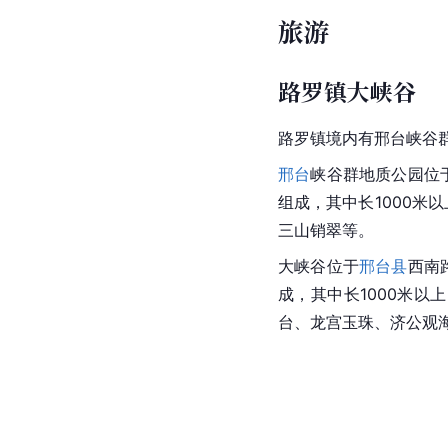
旅游
路罗镇大峡谷
路罗镇境内有邢台峡谷
邢台
峡谷群地质公园位
组成，其中长1000米
三山销翠等。
大峡谷位于
邢台县
西南
成，其中长1000米以
台、龙宫玉珠、济公观