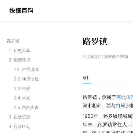
路罗镇
路罗镇
1
历史沿革
河北省邢台市信都区辖镇
2
地理环境
2.1
位置境域
条目
2.2
地形地貌
2.3
气候
路罗镇，隶属于
河北省
2.4
水文
河市
相邻，西与
白岸乡
2.5
自然灾害
1953年，路罗镇境域属
3
自然资源
年末，路罗镇常住人口为
4
行政区划
村，镇人民政府驻路罗村