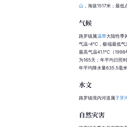
山
，海拔1517米；最
气候
路罗镇属
温带
大陆性季
气温-4℃，极端最低气温
最高气温41.1℃（19
为165天；年平均日照时
年平均降水量635.5毫米
水文
路罗镇境内河道属
子牙
自然灾害