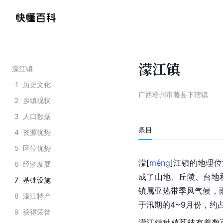
濛江镇
濛江镇
1
历史文化
广西梧州市藤县下辖镇
2
乡镇现状
3
人口数据
条目
4
资源优势
5
区位优势
濛
[
méng
]
江镇的地理位
6
经济发展
成了山地、丘陵、
台地
7
基础设施
镇属亚热带季风气候，雨
8
濛江特产
于汛期的4~9月份，约
9
获得荣誉
濛江镇种植荔枝有着数