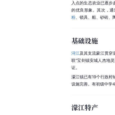
入点的生态农业已逐步
的优良形象。其次，通
粉
、锁具、船、砂砖、
基础设施
浔江
及其支流
蒙江
贯穿
联“宝剑镇安城人杰地
证。
濛江镇已有19个行政村
设施完善。有
初级中学
濛江特产