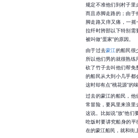
规定不准他们到村子里
而且赤脚走路的；由于
脚走路又痒又痛，一摇
拉纤时胯部以下特别需
被叫做“
蛋家
”的原因。
由于过去
蒙江
的船民很
所以他们男的就很熟练
砍了竹子去叫他们帮免
的船民从大到小几乎都
这时却有点“桃花源”的
过去的蒙江的船民，他
常冒险，要风里来浪里
这说。比如说“放”他们
吃饭时要讲究船身的平
在的
蒙江
船民，就和街上