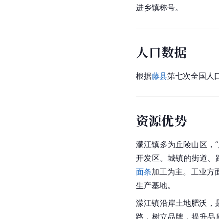
进乡镇称号。
人口数据
根据
藤县
第七次全国人口
资源优势
濛江镇多为
丘陵
山区，
开发区。城镇的街道、
面条
加工为主。工业方
生产基地。
濛江镇沿岸土地肥沃，
路，树立品牌，提升品