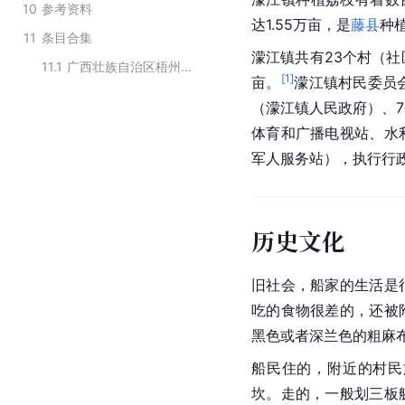
10
参考资料
达1.55万亩，是
藤县
种
11
条目合集
濛江镇共有23个村（社区
11.1
广西壮族自治区梧州市藤县行政区划
[
1
]
亩。
濛江镇
村民委员
（濛江镇人民政府）、
体育和广播电视站、水
军人服务站），执行行
历史文化
旧社会，船家的生活是
吃的食物很差的，还被
黑色或者深兰色的粗麻布
船民住的，附近的村民
坎。走的，一般划三板