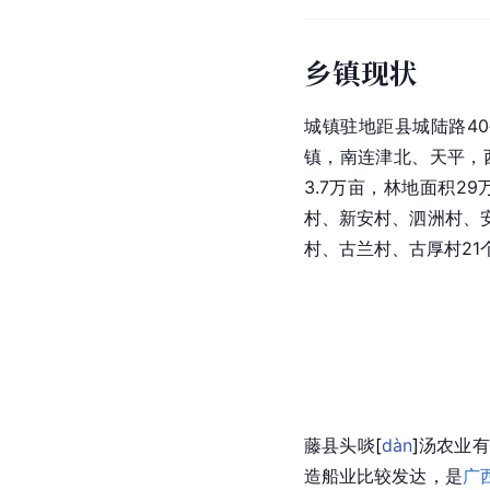
乡镇现状
城镇驻地距县城陆路4
镇，南连津北、天平，
3.7万亩，林地面积2
村、新安村、
泗洲村
、
村、古兰村、古厚村21
藤县头
啖
[
dàn
]
汤农业有
造船业比较发达，是
广