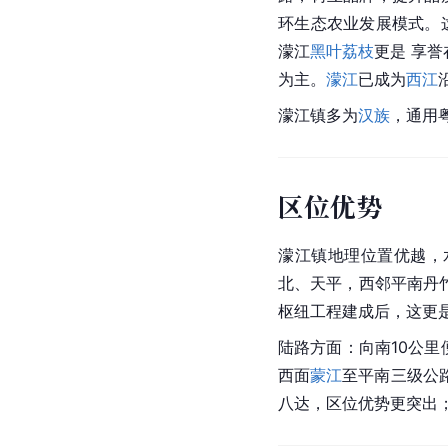
环生态农业发展模式。
濛江
黑叶荔枝
更是 享誉
为主。
濛江
已成为
西江
濛江镇多为
汉族
，通用
区位优势
濛江镇地理位置优越，
北、天平，西邻平南丹
枢纽工程建成后，这更
陆路方面：向南10公里
西面
蒙江
至
平南
三级公
八达，区位优势更突出