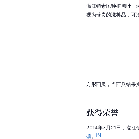
濛江镇素以种植黑叶、
视为珍贵的滋补品，可
方形西瓜，当西瓜结果
获得荣誉
2014年7月21日，
[
6
]
镇
。