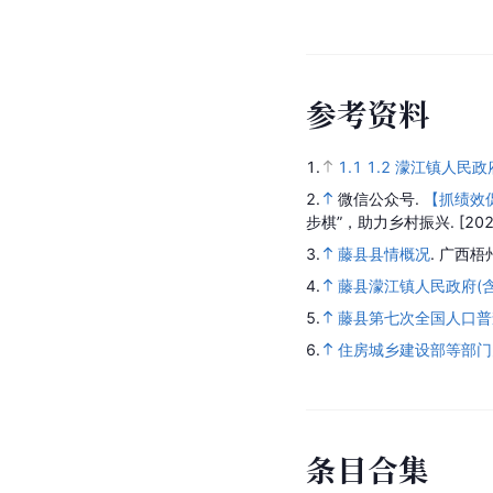
参
考
资
料
1.
1.1
1.2
濛江镇人民政
2.
微信公众号.
【抓绩效
步棋”，助力乡村振兴.
[202
3.
藤县县情概况
.
广西梧
4.
藤县濛江镇人民政府(含
5.
藤县第七次全国人口普
6.
住房城乡建设部等部门
条
目
合
集