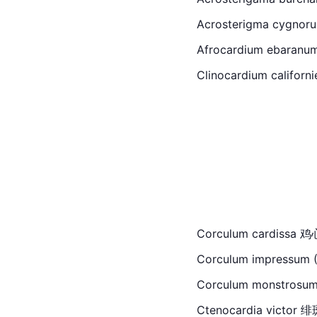
Acrosterigma cygnoru
Afrocardium ebaranu
Clinocardium califo
Corculum cardissa 
鸡
Corculum impressum (
Corculum monstrosum 
Ctenocardia 
victor
 绯