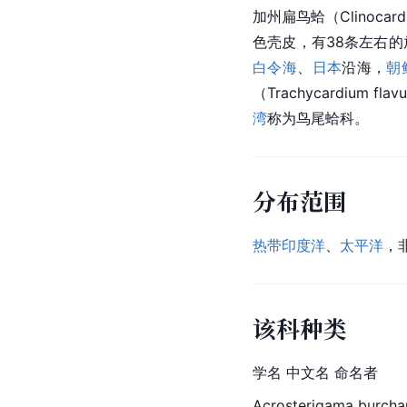
加州扁鸟蛤（Clinocardiu
色壳皮，有38条左右
白令海
、
日本
沿海，
朝
（Trachycardium fla
湾
称为
鸟尾蛤科
。
分布范围
热带
印度洋
、
太平洋
，
该科种类
学名 中文名 命名者
Acrosterigama burchar