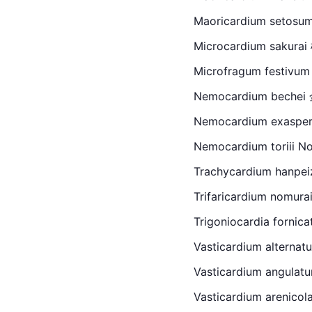
Maoricardium setosu
Microcardium sakur
Microfragum festivum
Nemocardium bechei
Nemocardium exaspe
Nemocardium toriii N
Trachycardium hanpei
Trifaricardium nomura
Trigo
niocardia fornica
Vasticardium alterna
Vasticardium angulat
Vasticardium arenic