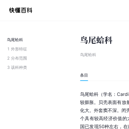
鸟尾蛤科
鸟尾蛤科
1
外形特征
鸟尾蛤科
2
分布范围
3
该科种类
条目
鸟尾蛤科
（学名：
Cardi
较膨胀。贝壳表面有放
化大。外套窦不深。闭
个具有较高经济价值的
国已发现50种左右，