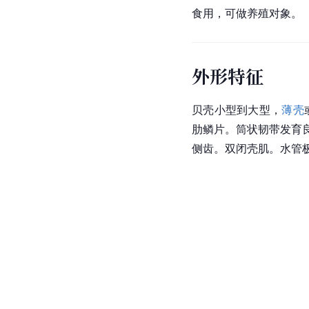
食用，可做养殖对象。
外形特征
贝壳小型到大型，
薄壳
肋鳞片。筒状韧带发育
侧齿。双闭壳肌。水管