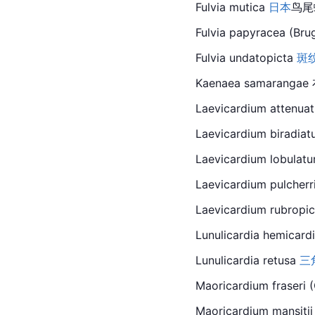
Fulvia mutica 
日本
鸟尾
Fulvia papyracea (Brug
Fulvia undatopicta 
斑
Kaenaea samarangae
Laevicardium atten
Laevicardium biradi
Laevicardium lobulat
Laevicardium pulcher
Laevicardium rubrop
Lunulicardia hemicar
Lunulicardia retusa 
三
Maoricardium fraseri (
Maoricardium mansit