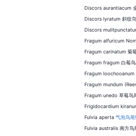
Discors aurantiacum
Discors lyratum 斜纹鸟
Discors mulitpunctatu
Fragum alfuricum Nom
Fragum carina
tum
 菊
Fragum fragum 白莓
Fragum loochooanum K
Fragum mundum (Reev
Fragum unedo 
草莓鸟
Frigidocardium kira
nu
Fulvia aperta 
气泡鸟尾
Fulvia australis 南方鸟