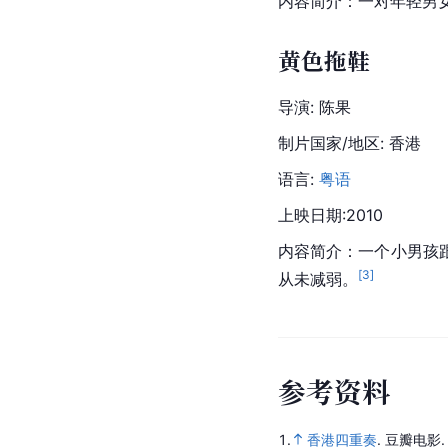
内容简介：一对年轻男
黄色拖鞋
导演: 陈果
制片国家/地区: 香港
语言: 
粤语
上映日期:2010
内容简介：一个小男孩
[
3
]
从未减弱。
参
考
资
料
1.
香港四重奏
.
豆瓣电影