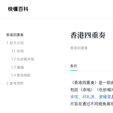
香港四重奏
香港四重奏
1
影片介绍
香港四重奏
1.1
赤地
1.2
生炒糯米饭
条目
1.3
偏偏
1.4
黄色拖鞋
《香港四重奏》是一部
2
参考资料
包括《赤地》《生炒糯
卓瑶
、
邱礼涛
、
麦曦茵
片旨在通过不同视角展