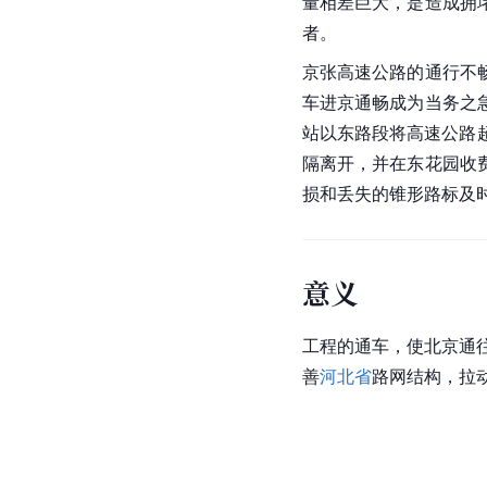
量相差巨大，是造成拥
者。
京张高速公路的通行不
车进京通畅成为当务之
站以东路段将高速公路
隔离开，并在东花园收
损和丢失的锥形路标及
意义
工程的通车，使
北京
通
善
河北省
路网结构，拉