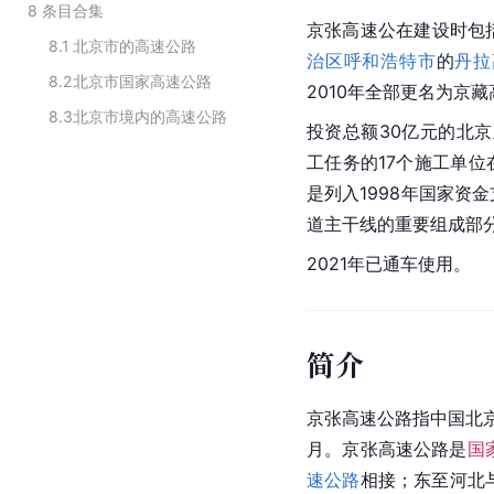
8
条目合集
京张高速公在建设时包
8.1
北京市的高速公路
治区
呼和浩特市
的
丹拉
8.2
北京市国家高速公路
2010年全部更名为京
8.3
北京市境内的高速公路
投资总额30亿元的
北京
工任务的17个施工单位
是列入1998年国家资
道主干线的重要组成部
2021年已通车使用。
简介
京张高速公路指中国北
月。京张高速公路是
国
速公路
相接；东至河北