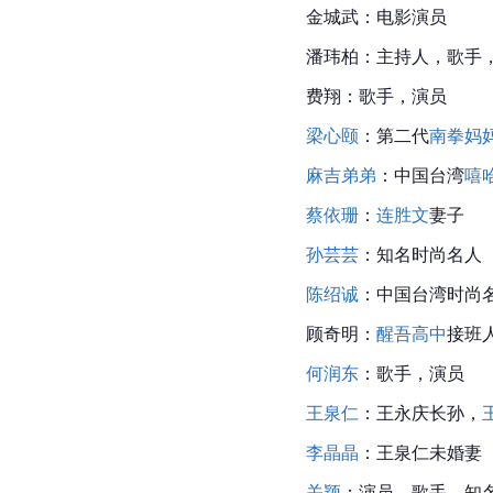
金城武
：电影演员
潘玮柏
：主持人，歌手
费翔
：歌手，演员
梁心颐
：第二代
南拳妈
麻吉弟弟
：中国台湾
嘻
蔡依珊
：
连胜文
妻子
孙芸芸
：知名时尚名人
陈绍诚
：中国台湾时尚
顾奇明：
醒吾
高中
接班
何润东
：歌手，演员
王泉仁
：
王永庆
长孙，
李晶晶
：王泉仁未婚妻
关颖
：演员，歌手，知