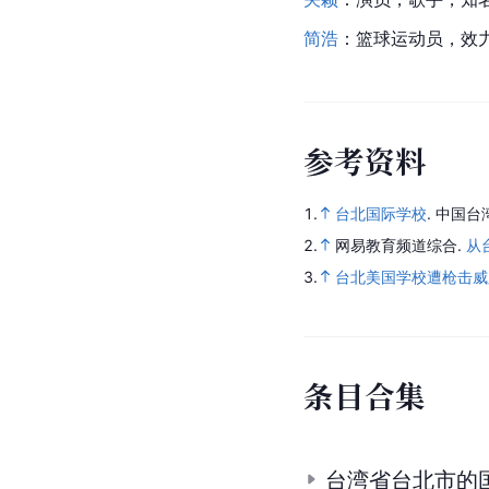
简浩
：篮球运动员，效
参
考
资
料
1.
台北国际学校
.
中国台
2.
网易教育频道综合.
从
3.
台北美国学校遭枪击威
条
目
合
集
台湾省台北市的