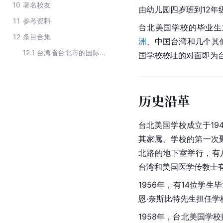
10
著名校友
由幼儿园四岁班到12年
11
参考资料
台北
美国
学校的毕业生
12
条目合集
洲
、中国台湾和几个其
12.1
台湾省台北市的国际学校
国学校校址的对面即为
历史沿革
台北美国学校成立于19
其家属。学校的第一次聚
北路的地下室举行，有
台湾和
美国
医学传教士
1956年，有14位学
恩·奈斯比特先生担任学
1958年，台北美国学校