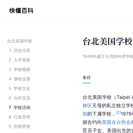
台北美国学校
台北美国学校
1
历史沿革
1949年建于台湾的外侨学
2
入学资格
3
学校规模
条目
4
课程设置
5
学校文化
台北美国学校（Taipei 
6
合作交流
林区
天母的私立独立学校
7
学校活动
[
2
]
部
的下属学校，
19
8
行政管理
据合约向
美国在台协会
9
所获荣誉
官员子女、美国出生的台