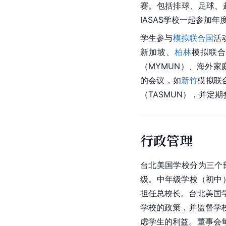
赛。包括排球、足球、
IASAS学校一起参加
学生参与
模拟联合国
活
新加坡
、
柏林
模拟联合
（MYMUN）、海外家
的会议，如
新竹
模拟联
（TASMUN），并定
行政管理
台北美国学校分为三个
级。中年级学校（初中
担任总校长。台北美国
学校的政策，并监督学
虑学生的利益。董事会