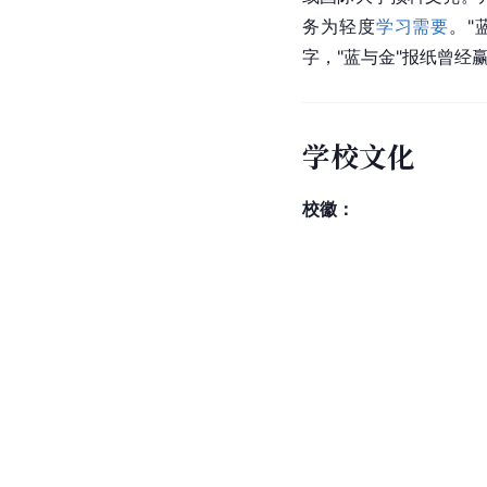
务为轻度
学习需要
。"
字，"蓝与金"报纸曾经
学校文化
校徽：