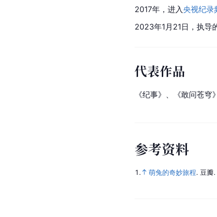
2017年，进入
央视纪录
2023年1月21日，执
代表作品
《纪事》、《敢问苍穹
参
考
资
料
1.
萌兔的奇妙旅程
.
豆瓣