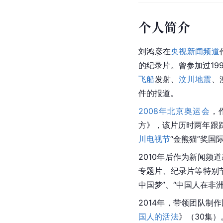
个人简介
刘鸿彦在
央视新闻频道
的纪录片。曾参加过19
飞船
发射、
汶川地震
、
件的报道。
2008年北京奥运会
，
方》，该片历时两年跟踪
川电视节
“金熊猫”奖国
2010年后作为新闻频
专题片、纪录片等特别
中国梦”、“中国人在非
2014年，带领团队制作
国人的活法
》（30集）