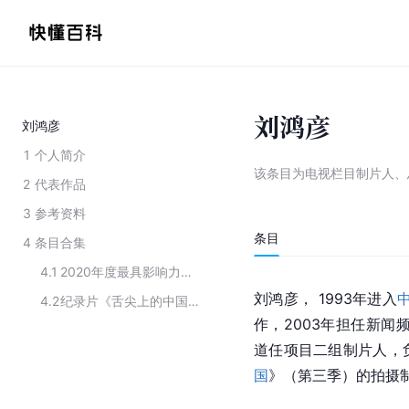
刘鸿彦
刘鸿彦
1
个人简介
该条目为
电视栏目制片人、
2
代表作品
3
参考资料
条目
4
条目合集
4.1
2020年度最具影响力纪录片制作人
刘鸿彦， 1993年进入
4.2
纪录片《舌尖上的中国 第三季》主要演职员
作，2003年担任新闻
道任项目二组制片人，
国
》（第三季）的拍摄