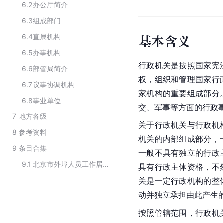
6.2
办公厅简介
6.3
组成部门
基本含义
6.4
直属机构
6.5
办事机构
行政机关是按照国家宪
6.6
部管局简介
权，组织和管理国家行
6.7
议事协调机构
家机构的重要组成部分
6.8
事业单位
交、军事等方面的行政
7
地方各级
关于行政机关与行政机
8
参考资料
机关的内部组成部分，
9
条目合集
一般不具有独立的
行政
9.1
北京市外埠人员工作居住证新办服务对象
具有行政主体资格，不
关是一定行政机构的整
动并独立承担由此产生
按照管辖范围，行政机