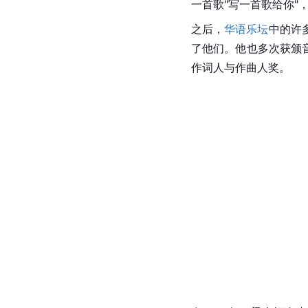
一首歌"写一首歌给你"
之后，
华语乐坛
中的许
了他们。他也多次获颁音
作词人与作曲人奖。