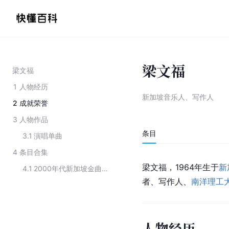
梁文福
梁文福
1
人物经历
新加坡音乐人、写作人
2
成就荣誉
3
人物作品
条目
3.1
演唱单曲
4
条目合集
梁文福，1964年生于
新
4.1
2000年代新加坡金曲奖最佳本地作词获得者
者、写作人、
南洋理工
人物经历