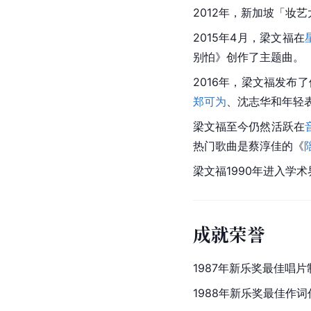
2012年，
新加坡
「妆艺
2015年4月，梁文福在
别怕》创作了主题曲。
2016年，梁文福发布
郑可为
、沈志华和年轻表演者
梁文福至今仍然活跃在
热门歌曲是蔡淳佳的《
梁文福1990年进入学
成就荣誉
1987年
新乐
奖最佳唱片
1988年新乐奖最佳作