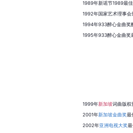
1989年新谣节198
1992年国家艺术理事
1994年933醉心金曲
1995年933醉心金曲
1999年
新加坡
词曲版权协会
2001年
新加坡金曲奖
最
2002年
亚洲电视大奖
最