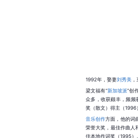
1992年，娶妻
刘秀美
，
梁文福有“
新加坡派
”创
众多，收获颇丰，频频
奖（散文）得主（1996
音乐创作
方面，他的词
荣誉大奖，最佳作曲人和
佳本地作词奖（1995）