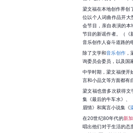
梁文福在本地创作界创了
位以个人词曲作品开大
会节目，亲自表演的本
节目的新谣作者。（《
音乐创作人奋斗道路的电
除了文学和
音乐创作
，
询委员会委员，以及国
中学时期，梁文福便开
言和小品文等方面都有
梁文福也曾多次获得文
集《最后的牛车水》、
眉情》和寓言小说集《
在20世纪80年代的
新
唱出他们对于生活的态